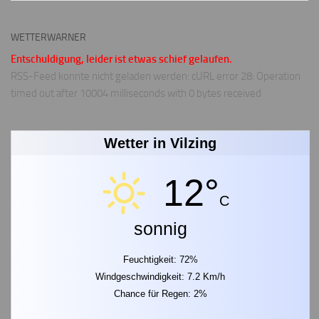
WETTERWARNER
Entschuldigung, leider ist etwas schief gelaufen.
RSS-Feed konnte nicht geladen werden: cURL error 28: Operation
timed out after 10004 milliseconds with 0 bytes received
Wetter in Vilzing
12°
C
sonnig
Feuchtigkeit: 72%
Windgeschwindigkeit: 7.2 Km/h
Chance für Regen: 2%