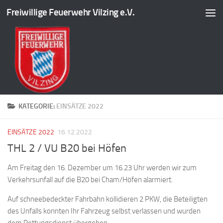
Freiwillige Feuerwehr Vilzing e.V.
Zum Inhalt springen
KATEGORIE:
EINSÄTZE 2022
EINSÄTZE 2022
16.12.2022
THL 2 / VU B20 bei Höfen
Am Freitag den 16. Dezember um 16.23 Uhr werden wir zum
Verkehrsunfall auf die B20 bei Cham/Höfen alarmiert.
Auf
schneebedeckter Fahrbahn kollidieren 2 PKW, die Beteiligten
des Unfalls konnten Ihr Fahrzeug selbst verlassen und wurden