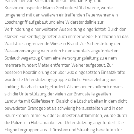
Panzer, der von Kreisbrandmeister Michael Engl und
Kreisbrandinspektor Marco Greil unterstützt wurde, wurde
umgehend mit den weiteren eintreffenden Feuerwehren ein
Löschangriff aufgebaut und eine Widerstandslinie zur
Verhinderung einer weiteren Ausbreitung eingerichtet. Durch den
starken Funkenflug gerieten auch immer wieder Freiflächen an das
Waldstück angrenzende Wiese in Brand. Zur Sicherstellung der
Wasserversorgung wurde durch den ebenfalls angeforderten
Schlauchwagenzug Cham eine Versorgungsleitung zu einem
mehrere hundert Meter entfernten Weiher aufgebaut. Zur
besseren Koordinierung der über 200 eingesetzten Einsatzkräfte
wurde die Unterstützungsgruppe örtliche Einsatzleitung aus
Loibling-Katzbach nachgefordert. Als besonders hilfreich erwies
sich die Unterstützung der vielen zur Brandstelle geeilten
Landwirte mit Güllefässern. Da sich die Löscharbeiten in dem dicht
bewaldeten Brandgebiet als schwierig herausstellten und in den
Baumkronen immer wieder Glutnester aufflammten, wurde durch
die Polizei ein Hubschrauber zur Unterstützung angefordert. Die
Flughelfergruppen aus Thürnstein und Straubing bereiteten für