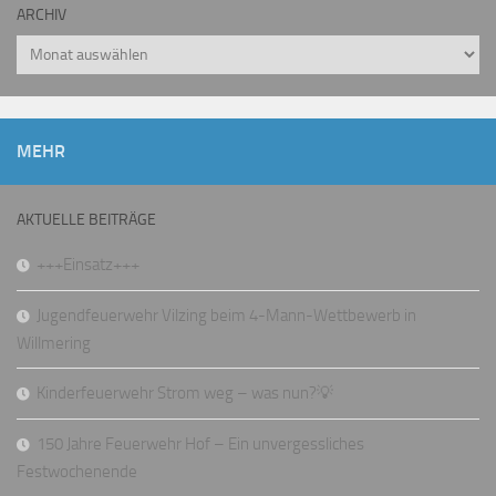
ARCHIV
Archiv
MEHR
AKTUELLE BEITRÄGE
+++Einsatz+++
Jugendfeuerwehr Vilzing beim 4-Mann-Wettbewerb in
Willmering
Kinderfeuerwehr Strom weg – was nun?💡
150 Jahre Feuerwehr Hof – Ein unvergessliches
Festwochenende