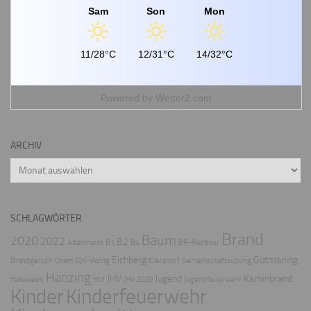
Sam
Son
Mon
11/28°C
12/31°C
14/32°C
Powered by
Wetter2.com
ARCHIV
Archiv
SCHLAGWÖRTER
Brand
Baum
2020
2022
B2
Altenmarkt
B1
B4
BR-Radltour
Eichberg
Gutmaning
Brandgeruch
Cham
DJK-Vilzing
Ellersdorf
Gemeinschaftsübung
Hanzing
JHV
Jugend
Kaminbrand
Halloween
Hof
JHV 2020
Jugendfeuerwehr
Kinder
Kinderfeuerwehr