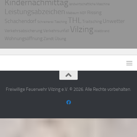
Kindernachmittag
landwirtschaftliche Maschine
Leistungsabzeichen
Rissing
Maibaum
MZF
THL
Schachendorf
Unwetter
Traitsching
Schreinerei
Tasching
Vilzing
Verkehrsabsicherung
Verkehrsunfall
Waldbrand
Wohnungsöffnung
Zandt
Übung
Freiwillige Feuerwehr Vilzing e.V. © 2026. Alle Rechte vorbehalten.