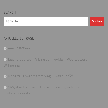
SEARCH
Suchen
nach:
AKTUELLE BEITRÄGE
+++Einsatz+++
Jugendfeuerwehr Vilzing beim 4-Mann-Wettbewerb in
Willmering
Kinderfeuerwehr Strom weg – was nun?💡
150 Jahre Feuerwehr Hof – Ein unvergessliches
Festwochenende