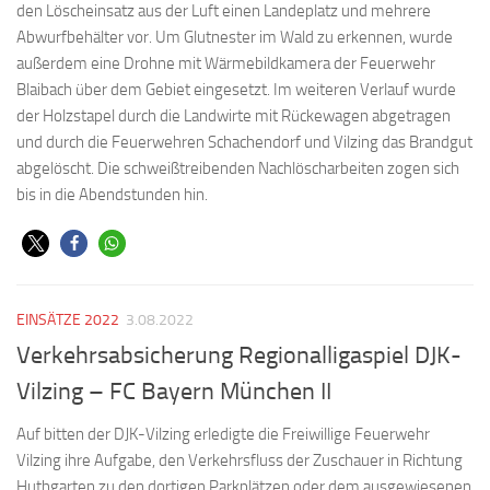
den Löscheinsatz aus der Luft einen Landeplatz und mehrere
Abwurfbehälter vor. Um Glutnester im Wald zu erkennen, wurde
außerdem eine Drohne mit Wärmebildkamera der Feuerwehr
Blaibach über dem Gebiet eingesetzt. Im weiteren Verlauf wurde
der Holzstapel durch die Landwirte mit Rückewagen abgetragen
und durch die Feuerwehren Schachendorf und Vilzing das Brandgut
abgelöscht. Die schweißtreibenden Nachlöscharbeiten zogen sich
bis in die Abendstunden hin.
EINSÄTZE 2022
3.08.2022
Verkehrsabsicherung Regionalligaspiel DJK-
Vilzing – FC Bayern München II
Auf bitten der DJK-Vilzing erledigte die Freiwillige Feuerwehr
Vilzing ihre Aufgabe, den Verkehrsfluss der Zuschauer in Richtung
Huthgarten zu den dortigen Parkplätzen oder dem ausgewiesenen