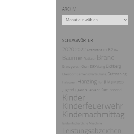
ARCHIV
Archiv
SCHLAGWÖRTER
2020
2022
B2
Altenmarkt
B1
B4
Brand
Baum
BR-Radltour
Eichberg
Brandgeruch
Cham
DJK-Vilzing
Gutmaning
Ellersdorf
Gemeinschaftsübung
Hanzing
JHV
Halloween
Hof
JHV 2020
Jugend
Kaminbrand
Jugendfeuerwehr
Kinder
Kinderfeuerwehr
Kindernachmittag
landwirtschaftliche Maschine
Leistungsabzeichen