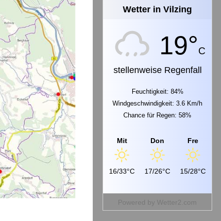
Wetter in Vilzing
19°
C
stellenweise Regenfall
Feuchtigkeit: 84%
Windgeschwindigkeit: 3.6 Km/h
Chance für Regen: 58%
Mit
Don
Fre
16/33°C
17/26°C
15/28°C
Powered by
Wetter2.com