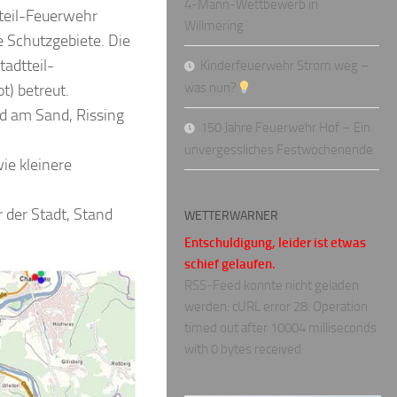
4-Mann-Wettbewerb in
tteil-Feuerwehr
Willmering
e Schutzgebiete. Die
tadtteil-
Kinderfeuerwehr Strom weg –
was nun?
t) betreut.
ed am Sand, Rissing
150 Jahre Feuerwehr Hof – Ein
unvergessliches Festwochenende
ie kleinere
 der Stadt, Stand
WETTERWARNER
Entschuldigung, leider ist etwas
schief gelaufen.
RSS-Feed konnte nicht geladen
werden: cURL error 28: Operation
timed out after 10004 milliseconds
with 0 bytes received