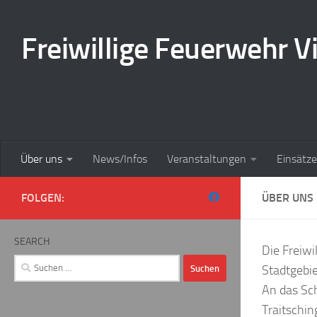
Zum Inhalt springen
Freiwillige Feuerwehr Vi
Über uns
News/Infos
Veranstaltungen
Einsätze
FOLGEN:
ÜBER UNS
SEARCH
Die Freiwi
Suchen
Stadtgebi
nach:
An das Sch
Traitschin