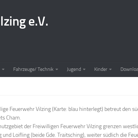
lzing e.V.
Fahrzeuge/ Technik
Jugend
Kinder
Downlo
llige Feuerwehr Vilzing (Karte: blau hinterlegt) betreut den sü
ets Cham.
utzgebiet der Freiwilligen Feuerwehr Vilzing grenzen westl
g und Loifling (beide Gde. Traitsching), weiter südlich die Fe