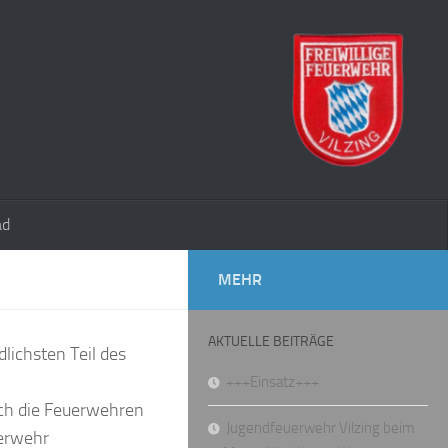
ad
MEHR
AKTUELLE BEITRÄGE
dlichsten Teil des
+++Einsatz+++
ich die Feuerwehren
Jugendfeuerwehr Vilzing beim
uerwehr