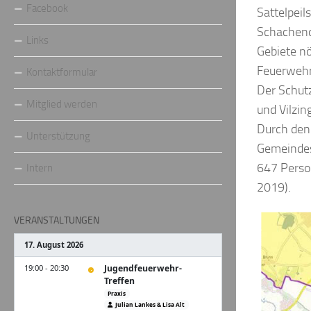
Facebook
Sattelpeil
Schachendo
Links
Gebiete nö
Feuerwehre
Kontaktformular
Der Schutz
Mitglied werden
und Vilzing
Durch den
Unterstützung
Gemeindes
647 Perso
Intern
2019).
VERANSTALTUNGEN