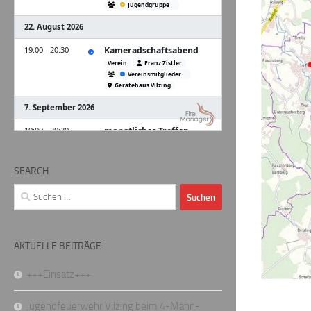
SEARCH
Suchen
nach:
AKTUELLE BEITRÄGE
+++Einsatz+++
Jugendfeuerwehr Vilzing beim 4-Mann-