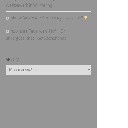
Wettbewerb in Willmering
Kinderfeuerwehr Strom weg – was nun?
150 Jahre Feuerwehr Hof – Ein
unvergessliches Festwochenende
ARCHIV
Archiv