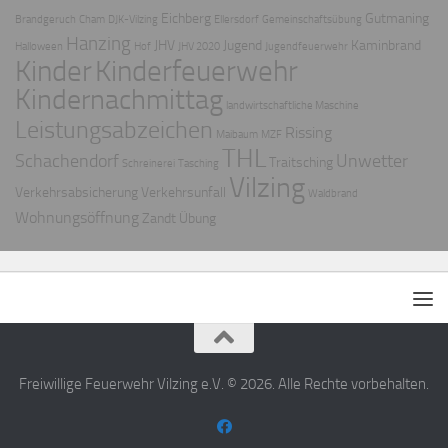
Eichberg
Gutmaning
Brandgeruch
Cham
DJK-Vilzing
Ellersdorf
Gemeinschaftsübung
Hanzing
JHV
Jugend
Kaminbrand
Halloween
Hof
JHV 2020
Jugendfeuerwehr
Kinder
Kinderfeuerwehr
Kindernachmittag
landwirtschaftliche Maschine
Leistungsabzeichen
Rissing
Maibaum
MZF
THL
Schachendorf
Unwetter
Traitsching
Schreinerei
Tasching
Vilzing
Verkehrsabsicherung
Verkehrsunfall
Waldbrand
Wohnungsöffnung
Zandt
Übung
Freiwillige Feuerwehr Vilzing e.V. © 2026. Alle Rechte vorbehalten.