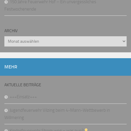
150 Jahre Feuerwehr Hof – Ein unvergessliches
Festwochenende
ARCHIV
Archiv
MEHR
AKTUELLE BEITRÄGE
+++Einsatz+++
Jugendfeuerwehr Vilzing beim 4-Mann-Wettbewerb in
Willmering
Kinderfeuerwehr Strom weg – was nun?