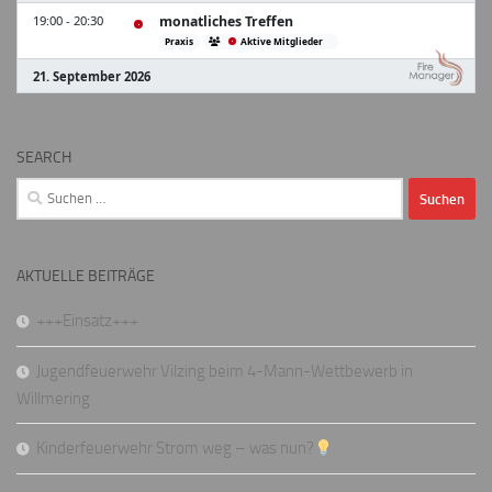
SEARCH
Suchen
nach:
AKTUELLE BEITRÄGE
+++Einsatz+++
Jugendfeuerwehr Vilzing beim 4-Mann-Wettbewerb in
Willmering
Kinderfeuerwehr Strom weg – was nun?