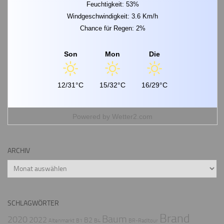
Feuchtigkeit: 53%
Windgeschwindigkeit: 3.6 Km/h
Chance für Regen: 2%
Son
Mon
Die
12/31°C
15/32°C
16/29°C
Powered by
Wetter2.com
ARCHIV
Archiv
SCHLAGWÖRTER
Brand
Baum
2020
2022
B2
Altenmarkt
B1
B4
BR-Radltour