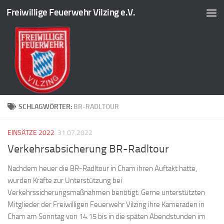
Freiwillige Feuerwehr Vilzing e.V.
Zum Inhalt springen
SCHLAGWÖRTER:
BR-RADLTOUR
EINSÄTZE 2022
31.07.2022
Verkehrsabsicherung BR-Radltour
Nachdem heuer die BR-Radltour in Cham ihren Auftakt hatte,
wurden Kräfte zur Unterstützung bei
Verkehrssicherungsmaßnahmen benötigt. Gerne unterstützten
Mitglieder der Freiwilligen Feuerwehr Vilzing ihre Kameraden in
Cham am Sonntag von 14.15 bis in die späten Abendstunden im