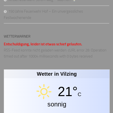
150 Jahre Feuerwehr Hof – Ein unvergessliches
Festwochenende
WETTERWARNER
Entschuldigung, leider ist etwas schief gelaufen.
RSS-Feed konnte nicht geladen werden: cURL error 28: Operation
timed out after 10004 milliseconds with 0 bytes received
Wetter in Vilzing
21°
C
sonnig