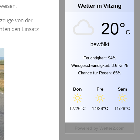
weisen.
Wetter in Vilzing
rzeuge von der
20°
nnten den Einsatz
C
bewölkt
Feuchtigkeit: 94%
Windgeschwindigkeit: 3.6 Km/h
Chance für Regen: 65%
Don
Fre
Sam
17/26°C
14/28°C
11/28°C
Powered by
Wetter2.com