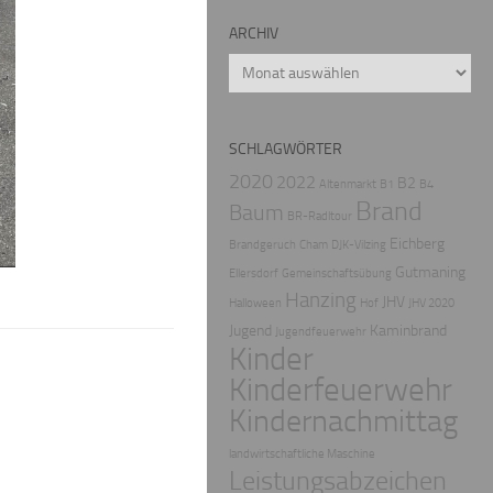
ARCHIV
Archiv
SCHLAGWÖRTER
2020
2022
B2
Altenmarkt
B1
B4
Brand
Baum
BR-Radltour
Eichberg
Brandgeruch
Cham
DJK-Vilzing
Gutmaning
Ellersdorf
Gemeinschaftsübung
Hanzing
JHV
Halloween
Hof
JHV 2020
Jugend
Kaminbrand
Jugendfeuerwehr
Kinder
Kinderfeuerwehr
Kindernachmittag
landwirtschaftliche Maschine
Leistungsabzeichen