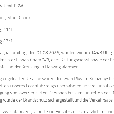
 VU mit PKW
ng, Stadt Cham
ng 11/1
ng 43/1
gnachmittag, den 01.08.2026, wurden wir um 14:43 Uhr 
meister Florian Cham 3/3, dem Rettungsdienst sowie der Po
fall an der Kreuzung in Hanzing alarmiert.
g ungeklärter Ursache waren dort zwei Pkw im Kreuzungsbere
effen unseres Löschfahrzeugs übernahmen unsere Einsatzk
gung von zwei verletzten Personen bis zum Eintreffen des 
ig wurde der Brandschutz sichergestellt und die Verkehrsabs
zweckfahrzeug sicherte die Einsatzstelle zusätzlich mit e