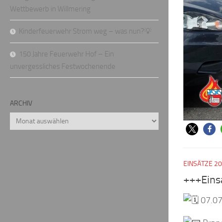
Wettbewerb in Willmering
Kinderfeuerwehr Strom weg – was nun?💡
150 Jahre Feuerwehr Hof – Ein
unvergessliches Festwochenende
ARCHIV
Archiv
EINSÄTZE 2
+++Eins
07.07