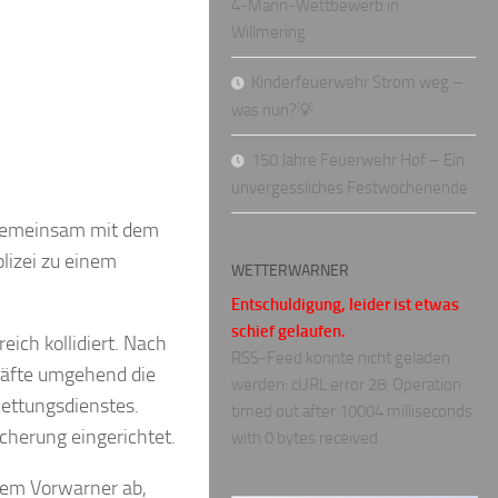
4-Mann-Wettbewerb in
Willmering
Kinderfeuerwehr Strom weg –
was nun?💡
150 Jahre Feuerwehr Hof – Ein
unvergessliches Festwochenende
gemeinsam mit dem
lizei zu einem
WETTERWARNER
Entschuldigung, leider ist etwas
schief gelaufen.
ich kollidiert. Nach
RSS-Feed konnte nicht geladen
räfte umgehend die
werden: cURL error 28: Operation
Rettungsdienstes.
timed out after 10004 milliseconds
icherung eingerichtet.
with 0 bytes received
inem Vorwarner ab,