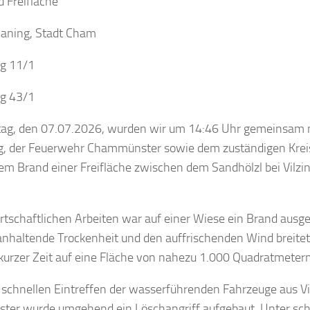
 Freifläche
ning, Stadt Cham
ng 11/1
ng 43/1
ag, den 07.07.2026, wurden wir um 14:46 Uhr gemeinsam 
, der Feuerwehr Chammünster sowie dem zuständigen Kre
em Brand einer Freifläche zwischen dem Sandhölzl bei Vilz
rtschaftlichen Arbeiten war auf einer Wiese ein Brand ausg
anhaltende Trockenheit und den auffrischenden Wind breitet
kurzer Zeit auf eine Fläche von nahezu 1.000 Quadratmetern
schnellen Eintreffen der wasserführenden Fahrzeuge aus Vi
er wurde umgehend ein Löschangriff aufgebaut. Unter s