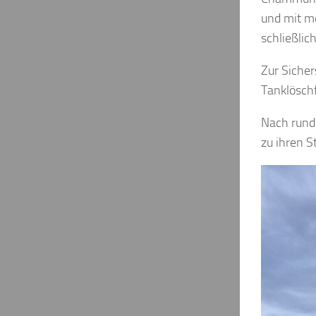
und mit m
schließlic
Zur Sicher
Tanklösch
Nach rund
zu ihren S