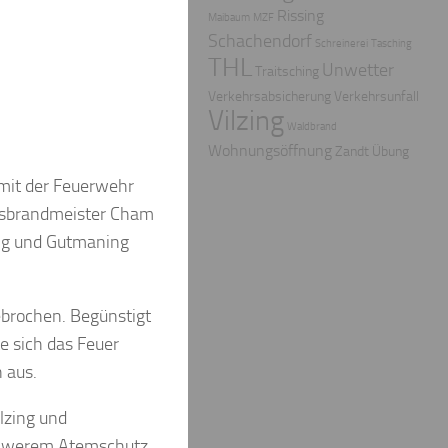
Rissing
Maibaum
MZF
Schachendorf
Schreinerei
Tasching
THL
Unwetter
Traitsching
Verkehrsabsicherung
Verkehrsunfall
Vilzing
Waldbrand
Wohnungsöffnung
Zandt
Übung
mit der Feuerwehr
isbrandmeister Cham
ing und Gutmaning
ebrochen. Begünstigt
e sich das Feuer
 aus.
lzing und
chwerem Atemschutz