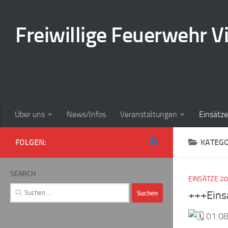
Zum Inhalt springen
Freiwillige Feuerwehr Vi
Über uns
News/Infos
Veranstaltungen
Einsätze
FOLGEN:
KATEGO
SEARCH
EINSÄTZE 2
Suchen
+++Eins
nach:
01.08