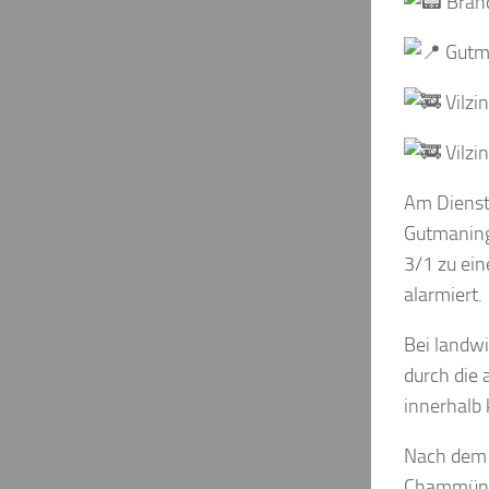
Brand
Gutma
Vilzi
Vilzi
Am Dienst
Gutmaning
3/1 zu ein
alarmiert.
Bei landwi
durch die 
innerhalb 
Nach dem 
Chammünst