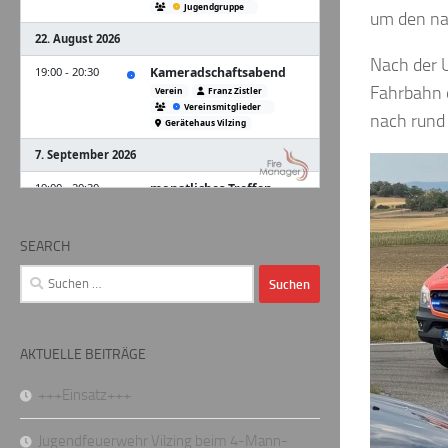
um den nac
Nach der U
Fahrbahn e
nach rund
SEARCH
Suchen
nach:
AKTUELLE BEITRÄGE
+++Einsatz+++
Jugendfeuerwehr Vilzing beim 4-Mann-