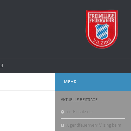
ad
MEHR
AKTUELLE BEITRÄGE
+++Einsatz+++
Jugendfeuerwehr Vilzing beim