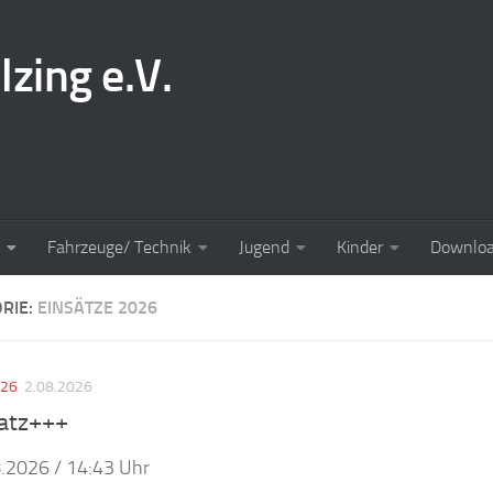
lzing e.V.
Fahrzeuge/ Technik
Jugend
Kinder
Downlo
RIE:
EINSÄTZE 2026
026
2.08.2026
atz+++
.2026 / 14:43 Uhr