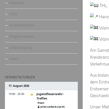
Facebook
THL,
Links
Hanzi
Kontaktformular
Vilzi
Mitglied werden
Vilzi
Unterstützung
Am Samsta
Kreisbrand
Intern
Verkehrsun
Aus bislan
VERANSTALTUNGEN
dem Eintr
Erstversor
Gleichzeit
Unser Mehr