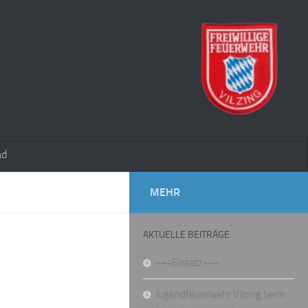
ad
MEHR
AKTUELLE BEITRÄGE
+++Einsatz+++
Jugendfeuerwehr Vilzing beim