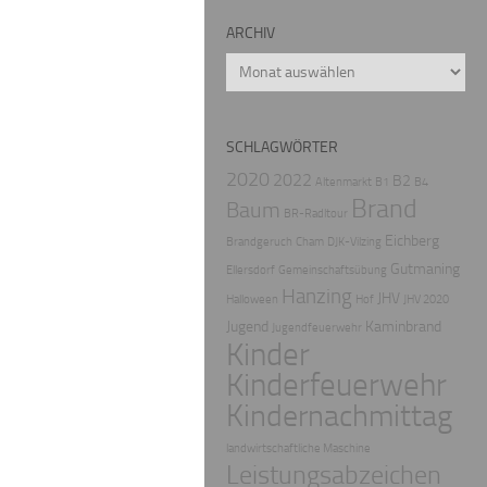
ARCHIV
Archiv
SCHLAGWÖRTER
2020
2022
B2
Altenmarkt
B1
B4
Brand
Baum
BR-Radltour
Eichberg
Brandgeruch
Cham
DJK-Vilzing
Gutmaning
Ellersdorf
Gemeinschaftsübung
Hanzing
JHV
Halloween
Hof
JHV 2020
Jugend
Kaminbrand
Jugendfeuerwehr
Kinder
Kinderfeuerwehr
Kindernachmittag
landwirtschaftliche Maschine
Leistungsabzeichen