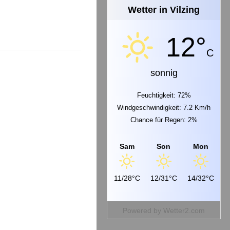
Wetter in Vilzing
12°
C
sonnig
Feuchtigkeit: 72%
Windgeschwindigkeit: 7.2 Km/h
Chance für Regen: 2%
Sam
Son
Mon
11/28°C
12/31°C
14/32°C
Powered by
Wetter2.com