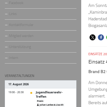
Facebook
Am Sonnta
„Kaminbra
Links
Haderstadl
Kontaktformular
Biogasanla
Mitglied werden
Unterstützung
EINSÄTZE 2
Intern
Einsatz
Brand B2 
VERANSTALTUNGEN
Am Donner
Umgebung 
alarmiert.
Bereits au