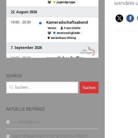
wendete u
SEARCH
Suchen
nach:
AKTUELLE BEITRÄGE
+++Einsatz+++
Jugendfeuerwehr Vilzing beim 4-Mann-