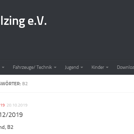
lzing e.V.
Fahrzeuge/ Technik
Jugend
Kinder
Downlo
GWÖRTER:
B2
019
20.10.2019
 12/2019
nd, B2