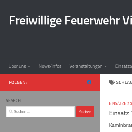
Zum Inhalt springen
Freiwillige Feuerwehr Vi
Über uns
News/Infos
Veranstaltungen
Einsätze
FOLGEN:
SCHLA
SEARCH
EINSÄTZE 2
Suchen
Einsatz
nach:
Kaminbra