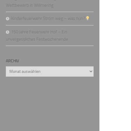
Wettbewerb in Willmering
Kinderfeuerwehr Strom weg – was nun?
150 Jahre Feuerwehr Hof – Ein
unvergessliches Festwochenende
ARCHIV
Archiv