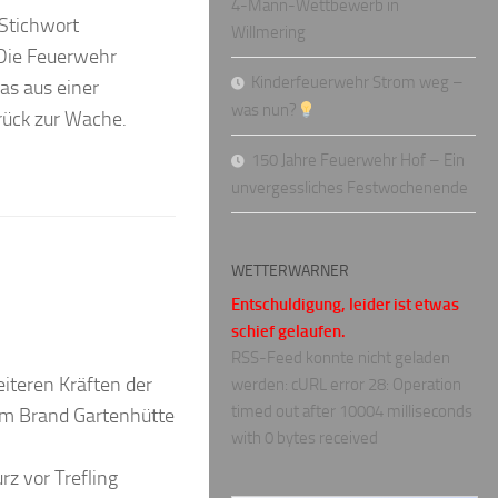
4-Mann-Wettbewerb in
Stichwort
Willmering
 Die Feuerwehr
Kinderfeuerwehr Strom weg –
as aus einer
was nun?
rück zur Wache.
150 Jahre Feuerwehr Hof – Ein
unvergessliches Festwochenende
WETTERWARNER
Entschuldigung, leider ist etwas
schief gelaufen.
RSS-Feed konnte nicht geladen
iteren Kräften der
werden: cURL error 28: Operation
timed out after 10004 milliseconds
em Brand Gartenhütte
with 0 bytes received
z vor Trefling