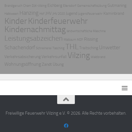
Eichberg
Gutmaning
Brandgeruch
Cham
DJK-Vilzing
Ellersdorf
Gemeinschaftsübung
Hanzing
JHV
Jugend
Kaminbrand
Halloween
Hof
JHV 2020
Jugendfeuerwehr
Kinder
Kinderfeuerwehr
Kindernachmittag
landwirtschaftliche Maschine
Leistungsabzeichen
Rissing
Maibaum
MZF
THL
Schachendorf
Unwetter
Traitsching
Schreinerei
Tasching
Vilzing
Verkehrsabsicherung
Verkehrsunfall
Waldbrand
Wohnungsöffnung
Zandt
Übung
Freiwillige Feuerwehr Vilzing e.V. © 2026. Alle Rechte vorbehalten.