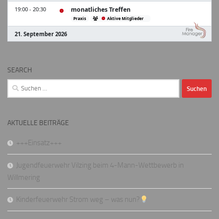
SEARCH
Suchen
nach:
AKTUELLE BEITRÄGE
+++Einsatz+++
Jugendfeuerwehr Vilzing beim 4-Mann-Wettbewerb in
Willmering
Kinderfeuerwehr Strom weg – was nun?