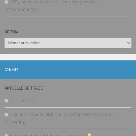
150 Jahre Feuerwehr Hof – Ein unvergessliches
Festwochenende
ARCHIV
Archiv
MEHR
AKTUELLE BEITRÄGE
+++Einsatz+++
Jugendfeuerwehr Vilzing beim 4-Mann-Wettbewerb in
Willmering
Kinderfeuerwehr Strom weg – was nun?