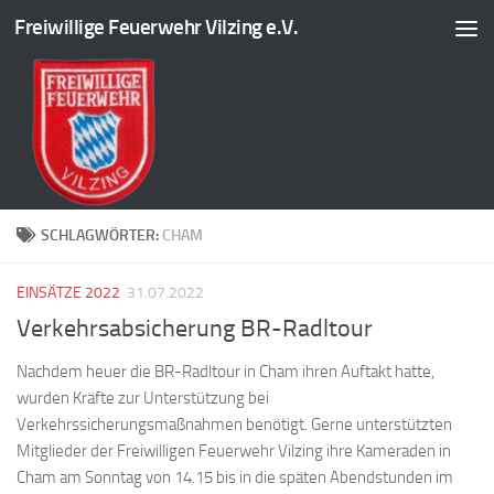
Freiwillige Feuerwehr Vilzing e.V.
Zum Inhalt springen
SCHLAGWÖRTER:
CHAM
EINSÄTZE 2022
31.07.2022
Verkehrsabsicherung BR-Radltour
Nachdem heuer die BR-Radltour in Cham ihren Auftakt hatte,
wurden Kräfte zur Unterstützung bei
Verkehrssicherungsmaßnahmen benötigt. Gerne unterstützten
Mitglieder der Freiwilligen Feuerwehr Vilzing ihre Kameraden in
Cham am Sonntag von 14.15 bis in die späten Abendstunden im