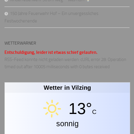
150 Jahre Feuerwehr Hof – Ein unvergessliches
Festwochenende
WETTERWARNER
Entschuldigung, leider ist etwas schief gelaufen.
RSS-Feed konnte nicht geladen werden: cURL error 28: Operation
timed out after 10005 milliseconds with 0 bytes received
Wetter in Vilzing
13°
C
sonnig