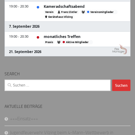
SEARCH
Suchen
nach:
AKTUELLE BEITRÄGE
+++Einsatz+++
Jugendfeuerwehr Vilzing beim 4-Mann-Wettbewerb in