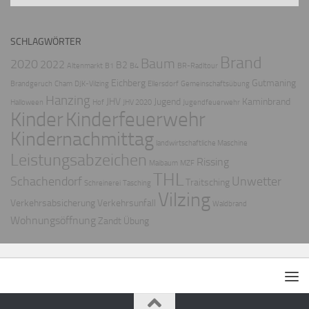
SCHLAGWÖRTER
Brand
Baum
2020
2022
B2
Altenmarkt
B1
B4
BR-Radltour
Eichberg
Gutmaning
Brandgeruch
Cham
DJK-Vilzing
Ellersdorf
Gemeinschaftsübung
Hanzing
JHV
Jugend
Kaminbrand
Halloween
Hof
JHV 2020
Jugendfeuerwehr
Kinder
Kinderfeuerwehr
Kindernachmittag
landwirtschaftliche Maschine
Leistungsabzeichen
Rissing
Maibaum
MZF
THL
Schachendorf
Unwetter
Traitsching
Schreinerei
Tasching
Vilzing
Verkehrsabsicherung
Verkehrsunfall
Waldbrand
Wohnungsöffnung
Zandt
Übung