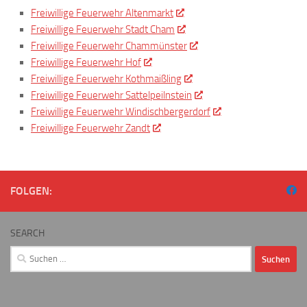
Freiwillige Feuerwehr Altenmarkt
Freiwillige Feuerwehr Stadt Cham
Freiwillige Feuerwehr Chammünster
Freiwillige Feuerwehr Hof
Freiwillige Feuerwehr Kothmaißling
Freiwillige Feuerwehr Sattelpeilnstein
Freiwillige Feuerwehr Windischbergerdorf
Freiwillige Feuerwehr Zandt
FOLGEN:
SEARCH
Suchen
nach: