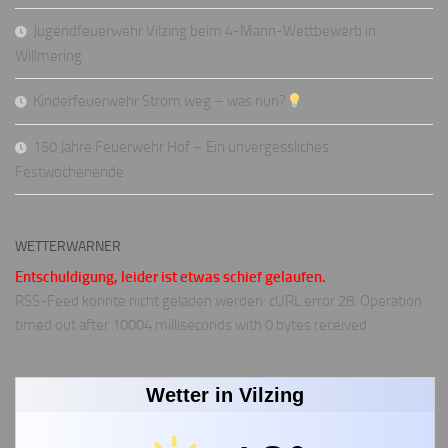
Jugendfeuerwehr Vilzing beim 4-Mann-Wettbewerb in
Willmering
Kinderfeuerwehr Strom weg – was nun?
150 Jahre Feuerwehr Hof – Ein unvergessliches
Festwochenende
WETTERWARNER
Entschuldigung, leider ist etwas schief gelaufen.
RSS-Feed konnte nicht geladen werden: cURL error 28: Operation
timed out after 10004 milliseconds with 0 bytes received
Wetter in Vilzing