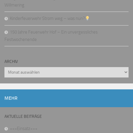
Willmering
Kinderfeuerwehr Strom weg – was nun?
150 Jahre Feuerwehr Hof – Ein unvergessliches
Festwochenende
ARCHIV
Archiv
MEHR
AKTUELLE BEITRÄGE
+++Einsatz+++