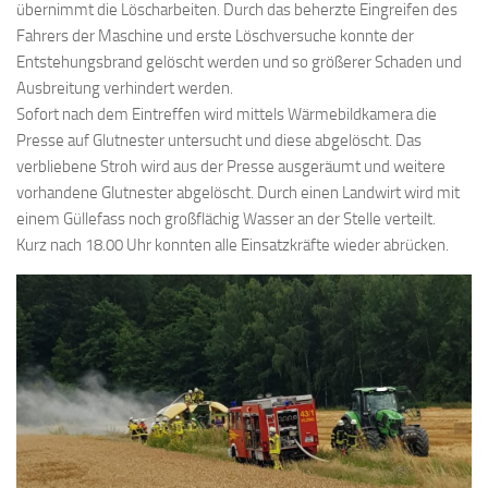
übernimmt die Löscharbeiten. Durch das beherzte Eingreifen des
Fahrers der Maschine und erste Löschversuche konnte der
Entstehungsbrand gelöscht werden und so größerer Schaden und
Ausbreitung verhindert werden.
Sofort nach dem Eintreffen wird mittels Wärmebildkamera die
Presse auf Glutnester untersucht und diese abgelöscht. Das
verbliebene Stroh wird aus der Presse ausgeräumt und weitere
vorhandene Glutnester abgelöscht. Durch einen Landwirt wird mit
einem Güllefass noch großflächig Wasser an der Stelle verteilt.
Kurz nach 18.00 Uhr konnten alle Einsatzkräfte wieder abrücken.