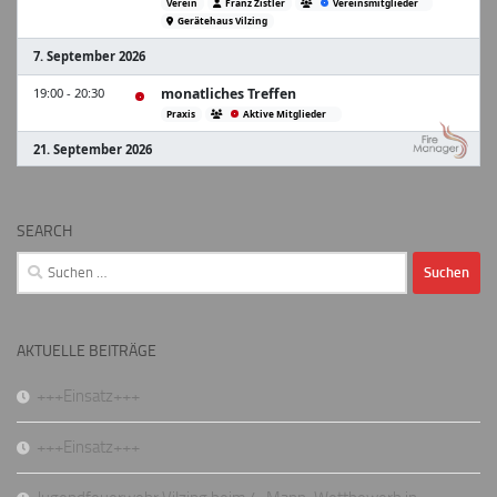
SEARCH
Suchen
nach:
AKTUELLE BEITRÄGE
+++Einsatz+++
+++Einsatz+++