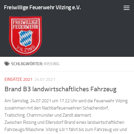
Freiwillige Feuerwehr Vilzing e.V.
Zum Inhalt springen
SCHLAGWÖRTER:
RISSING
EINSÄTZE 2021
24.07.2021
Brand B3 landwirtschaftliches Fahrzeug
Am Samstag, 24.07.2021 um 17.22 Uhr wird die Feuerwehr Vilzing
zusammen mit den Nachbarfeuerwehren Schachendorf,
Traitsching, Chammünster und Zandt alarmiert.
Zwischen Rissing und Ellersdorf Brand eines landwirtschaftlichen
Fahrzeugs/Maschine. Vilzing 43/1 fährt bis zum Fahrzeug vor und