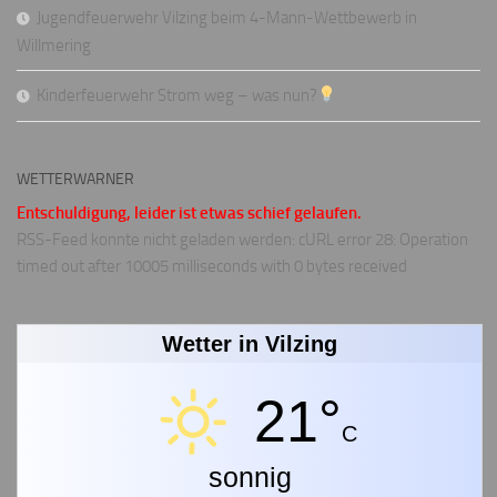
Jugendfeuerwehr Vilzing beim 4-Mann-Wettbewerb in
Willmering
Kinderfeuerwehr Strom weg – was nun?
WETTERWARNER
Entschuldigung, leider ist etwas schief gelaufen.
RSS-Feed konnte nicht geladen werden: cURL error 28: Operation
timed out after 10005 milliseconds with 0 bytes received
Wetter in Vilzing
21°
C
sonnig