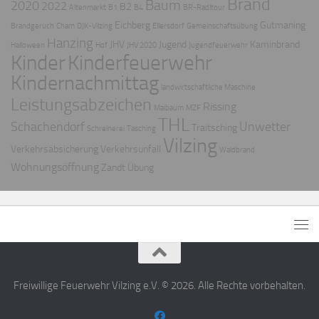
Brand
Baum
2020
2022
B2
Altenmarkt
B1
B4
BR-Radltour
Eichberg
Gutmaning
Brandgeruch
Cham
DJK-Vilzing
Ellersdorf
Gemeinschaftsübung
Hanzing
JHV
Jugend
Kaminbrand
Halloween
Hof
JHV 2020
Jugendfeuerwehr
Kinder
Kinderfeuerwehr
Kindernachmittag
landwirtschaftliche Maschine
Leistungsabzeichen
Rissing
Maibaum
MZF
THL
Schachendorf
Unwetter
Traitsching
Schreinerei
Tasching
Vilzing
Verkehrsabsicherung
Verkehrsunfall
Waldbrand
Wohnungsöffnung
Zandt
Übung
Freiwillige Feuerwehr Vilzing e.V. © 2026. Alle Rechte vorbehalten.