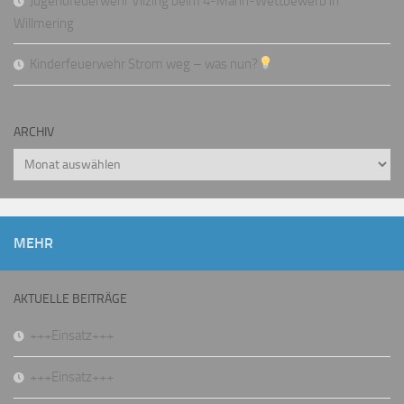
Jugendfeuerwehr Vilzing beim 4-Mann-Wettbewerb in
Willmering
Kinderfeuerwehr Strom weg – was nun?
ARCHIV
Archiv
MEHR
AKTUELLE BEITRÄGE
+++Einsatz+++
+++Einsatz+++