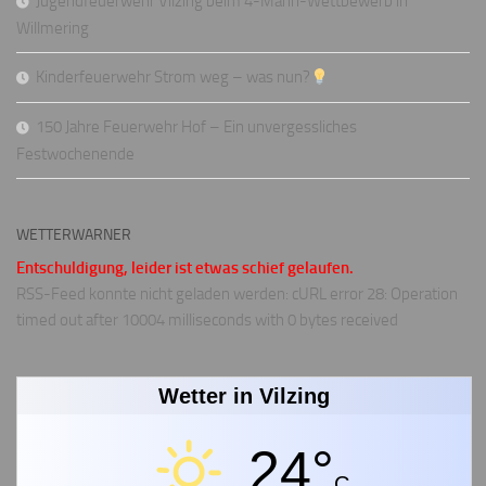
Jugendfeuerwehr Vilzing beim 4-Mann-Wettbewerb in
Willmering
Kinderfeuerwehr Strom weg – was nun?
150 Jahre Feuerwehr Hof – Ein unvergessliches
Festwochenende
WETTERWARNER
Entschuldigung, leider ist etwas schief gelaufen.
RSS-Feed konnte nicht geladen werden: cURL error 28: Operation
timed out after 10004 milliseconds with 0 bytes received
Wetter in Vilzing
24°
C