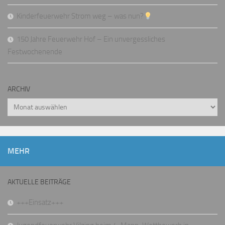
Kinderfeuerwehr Strom weg – was nun?
150 Jahre Feuerwehr Hof – Ein unvergessliches
Festwochenende
ARCHIV
Archiv
MEHR
AKTUELLE BEITRÄGE
+++Einsatz+++