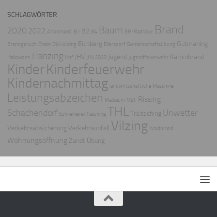
SCHLAGWÖRTER
Brand
Baum
2020
2022
B2
Altenmarkt
B1
B4
BR-Radltour
Eichberg
Gutmaning
Brandgeruch
Cham
DJK-Vilzing
Ellersdorf
Gemeinschaftsübung
Hanzing
JHV
Jugend
Kaminbrand
Halloween
Hof
JHV 2020
Jugendfeuerwehr
Kinder
Kinderfeuerwehr
Kindernachmittag
landwirtschaftliche Maschine
Leistungsabzeichen
Rissing
Maibaum
MZF
THL
Schachendorf
Unwetter
Traitsching
Schreinerei
Tasching
Vilzing
Verkehrsabsicherung
Verkehrsunfall
Waldbrand
Wohnungsöffnung
Zandt
Übung