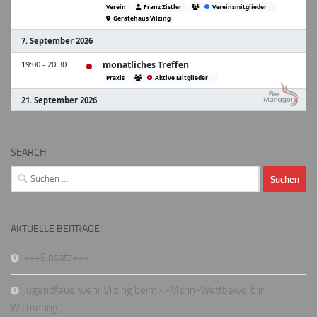
SEARCH
Suchen
nach:
AKTUELLE BEITRÄGE
+++Einsatz+++
Jugendfeuerwehr Vilzing beim 4-Mann-Wettbewerb in
Willmering