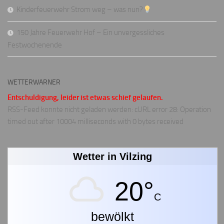
Kinderfeuerwehr Strom weg – was nun?
150 Jahre Feuerwehr Hof – Ein unvergessliches
Festwochenende
WETTERWARNER
Entschuldigung, leider ist etwas schief gelaufen.
RSS-Feed konnte nicht geladen werden: cURL error 28: Operation
timed out after 10004 milliseconds with 0 bytes received
Wetter in Vilzing
20°
C
bewölkt