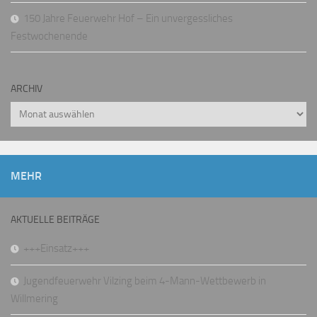
150 Jahre Feuerwehr Hof – Ein unvergessliches
Festwochenende
ARCHIV
Archiv
MEHR
AKTUELLE BEITRÄGE
+++Einsatz+++
Jugendfeuerwehr Vilzing beim 4-Mann-Wettbewerb in
Willmering