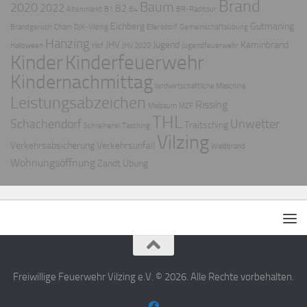
Brand
Baum
2020
2022
B2
Altenmarkt
B1
B4
BR-Radltour
Eichberg
Gutmaning
Brandgeruch
Cham
DJK-Vilzing
Ellersdorf
Gemeinschaftsübung
Hanzing
JHV
Jugend
Kaminbrand
Halloween
Hof
JHV 2020
Jugendfeuerwehr
Kinder
Kinderfeuerwehr
Kindernachmittag
landwirtschaftliche Maschine
Leistungsabzeichen
Rissing
Maibaum
MZF
THL
Schachendorf
Unwetter
Traitsching
Schreinerei
Tasching
Vilzing
Verkehrsabsicherung
Verkehrsunfall
Waldbrand
Wohnungsöffnung
Zandt
Übung
Freiwillige Feuerwehr Vilzing e.V. © 2026. Alle Rechte vorbehalten.