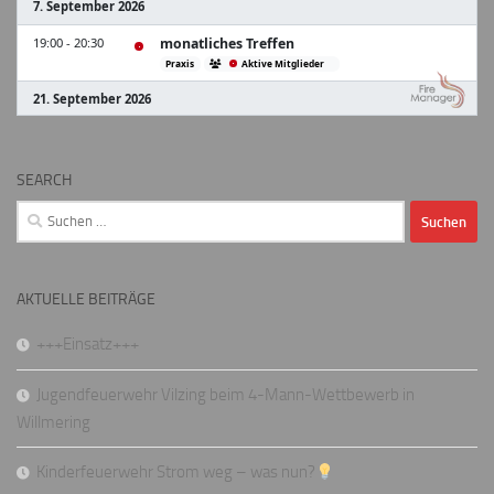
SEARCH
Suchen
nach:
AKTUELLE BEITRÄGE
+++Einsatz+++
Jugendfeuerwehr Vilzing beim 4-Mann-Wettbewerb in
Willmering
Kinderfeuerwehr Strom weg – was nun?