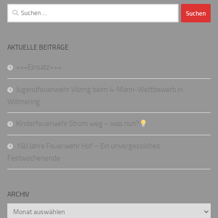
Suchen
nach:
AKTUELLE BEITRÄGE
+++Einsatz+++
Jugendfeuerwehr Vilzing beim 4-Mann-Wettbewerb in
Willmering
Kinderfeuerwehr Strom weg – was nun?
150 Jahre Feuerwehr Hof – Ein unvergessliches
Festwochenende
ARCHIV
Archiv