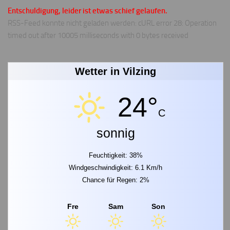
Entschuldigung, leider ist etwas schief gelaufen.
RSS-Feed konnte nicht geladen werden: cURL error 28: Operation
timed out after 10005 milliseconds with 0 bytes received
Wetter in Vilzing
24°
C
sonnig
Feuchtigkeit: 38%
Windgeschwindigkeit: 6.1 Km/h
Chance für Regen: 2%
Fre
Sam
Son