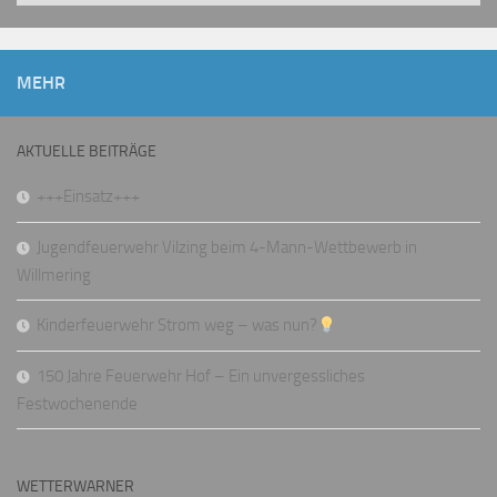
MEHR
AKTUELLE BEITRÄGE
+++Einsatz+++
Jugendfeuerwehr Vilzing beim 4-Mann-Wettbewerb in
Willmering
Kinderfeuerwehr Strom weg – was nun?
150 Jahre Feuerwehr Hof – Ein unvergessliches
Festwochenende
WETTERWARNER