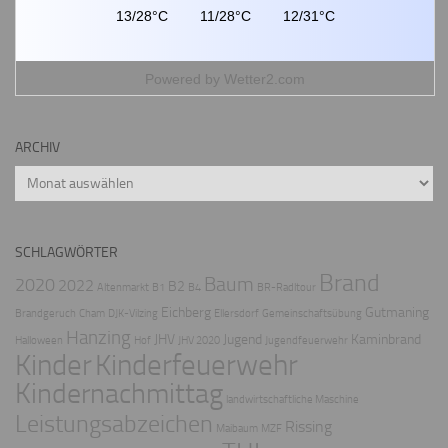
13/28°C
11/28°C
12/31°C
Powered by
Wetter2.com
ARCHIV
Archiv
SCHLAGWÖRTER
Brand
Baum
2020
2022
B2
Altenmarkt
B1
B4
BR-Radltour
Eichberg
Gutmaning
Brandgeruch
Cham
DJK-Vilzing
Ellersdorf
Gemeinschaftsübung
Hanzing
JHV
Jugend
Kaminbrand
Halloween
Hof
JHV 2020
Jugendfeuerwehr
Kinder
Kinderfeuerwehr
Kindernachmittag
landwirtschaftliche Maschine
Leistungsabzeichen
Rissing
Maibaum
MZF