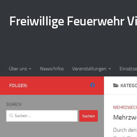
Zum Inhalt springen
Freiwillige Feuerwehr Vi
Über uns
News/Infos
Veranstaltungen
Einsätze
FOLGEN:
KATEGO
SEARCH
MEHRZWECK
Suchen
Mehrzwe
nach:
Durch den