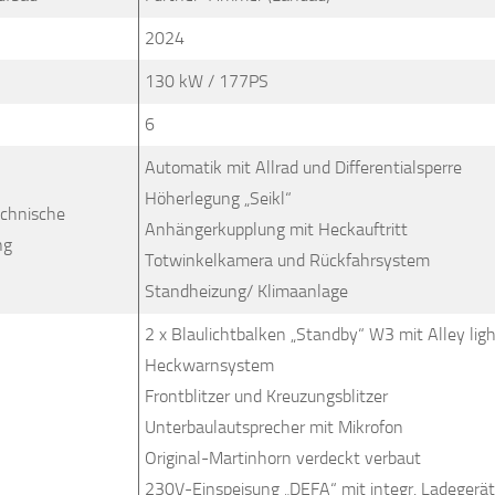
2024
130 kW / 177PS
6
Automatik mit Allrad und Differentialsperre
Höherlegung „Seikl“
echnische
Anhängerkupplung mit Heckauftritt
ng
Totwinkelkamera und Rückfahrsystem
Standheizung/ Klimaanlage
2 x Blaulichtbalken „Standby“ W3 mit Alley ligh
Heckwarnsystem
Frontblitzer und Kreuzungsblitzer
Unterbaulautsprecher mit Mikrofon
Original-Martinhorn verdeckt verbaut
230V-Einspeisung „DEFA“ mit integr. Ladegerät