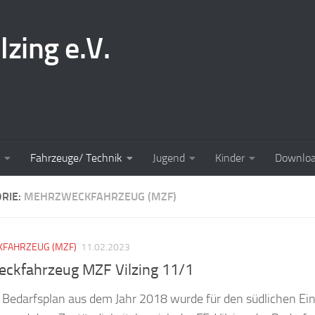
lzing e.V.
Fahrzeuge/ Technik
Jugend
Kinder
Downlo
RIE:
MEHRZWECKFAHRZEUG (MZF)
FAHRZEUG (MZF)
11.02.2023
ckfahrzeug MZF Vilzing 11/1
 Bedarfsplan aus dem Jahr 2018 wurde für den südlichen Ei