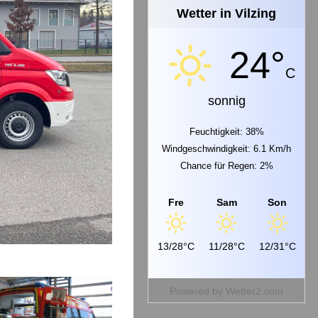
Wetter in Vilzing
24°
C
sonnig
Feuchtigkeit: 38%
Windgeschwindigkeit: 6.1 Km/h
Chance für Regen: 2%
Fre
Sam
Son
13/28°C
11/28°C
12/31°C
Powered by
Wetter2.com