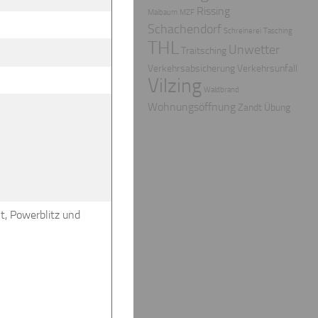
Rissing
Maibaum
MZF
Schachendorf
Schreinerei
Tasching
THL
Unwetter
Traitsching
Verkehrsabsicherung
Verkehrsunfall
Vilzing
Waldbrand
Wohnungsöffnung
Zandt
Übung
t, Powerblitz und