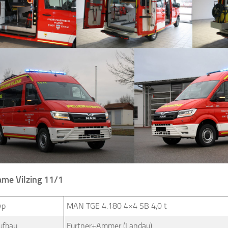
me Vilzing 11/1
yp
MAN TGE 4.180 4×4 SB 4,0 t
ufbau
Furtner+Ammer (Landau)