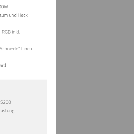
200W
raum und Heck
 RGB inkl.
Schnierle“ Linea
ard
LS200
rüstung