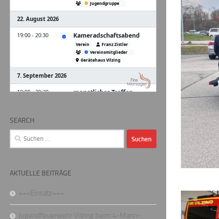
SEARCH
Suchen
nach:
AKTUELLE BEITRÄGE
+++Einsatz+++
Jugendfeuerwehr Vilzing beim 4-Mann-