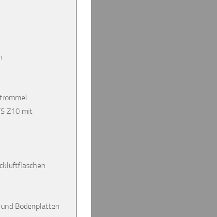
m
ltrommel
FS Z10 mit
ckluftflaschen
n und Bodenplatten