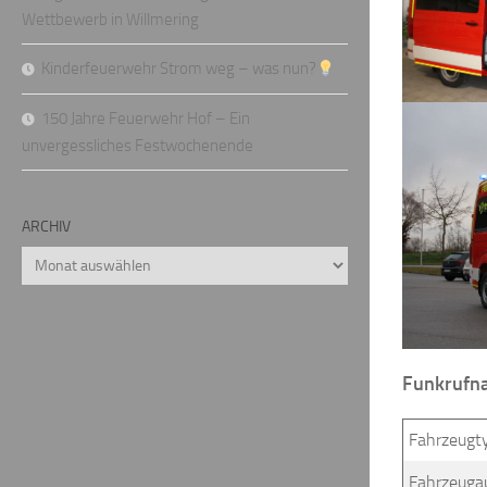
Wettbewerb in Willmering
Kinderfeuerwehr Strom weg – was nun?
150 Jahre Feuerwehr Hof – Ein
unvergessliches Festwochenende
ARCHIV
Archiv
Funkrufna
Fahrzeugt
Fahrzeuga