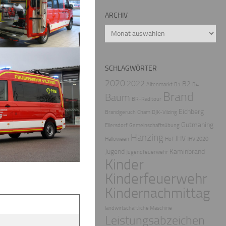
ARCHIV
Archiv
SCHLAGWÖRTER
2020
2022
B2
Altenmarkt
B1
B4
Brand
Baum
BR-Radltour
Eichberg
Brandgeruch
Cham
DJK-Vilzing
Gutmaning
Ellersdorf
Gemeinschaftsübung
Hanzing
JHV
Halloween
Hof
JHV 2020
Jugend
Kaminbrand
Jugendfeuerwehr
Kinder
Kinderfeuerwehr
Kindernachmittag
landwirtschaftliche Maschine
Leistungsabzeichen