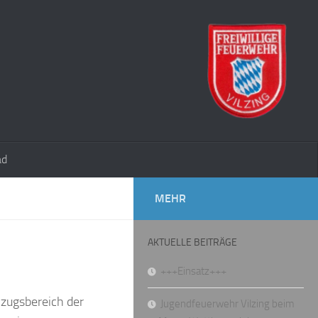
ad
MEHR
AKTUELLE BEITRÄGE
+++Einsatz+++
nzugsbereich der
Jugendfeuerwehr Vilzing beim