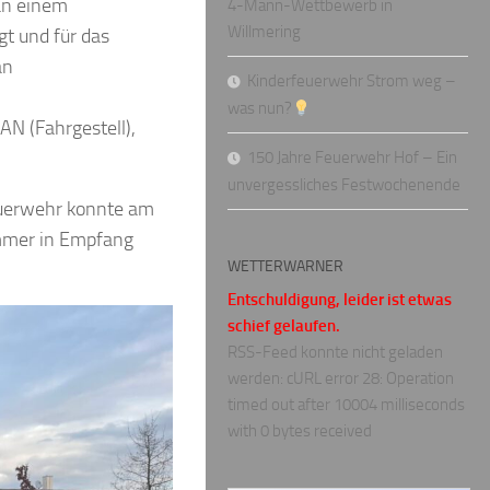
an einem
4-Mann-Wettbewerb in
Willmering
t und für das
an
Kinderfeuerwehr Strom weg –
was nun?
N (Fahrgestell),
150 Jahre Feuerwehr Hof – Ein
unvergessliches Festwochenende
euerwehr konnte am
mmer in Empfang
WETTERWARNER
Entschuldigung, leider ist etwas
schief gelaufen.
RSS-Feed konnte nicht geladen
werden: cURL error 28: Operation
timed out after 10004 milliseconds
with 0 bytes received