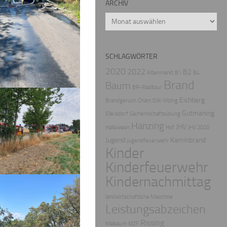
ARCHIV
Archiv
SCHLAGWÖRTER
2020
2022
B2
Altenmarkt
B1
B4
Brand
Baum
BR-Radltour
Eichberg
Brandgeruch
Cham
DJK-Vilzing
Gutmaning
Ellersdorf
Gemeinschaftsübung
Hanzing
JHV
Halloween
Hof
JHV 2020
Jugend
Kaminbrand
Jugendfeuerwehr
Kinder
Kinderfeuerwehr
Kindernachmittag
landwirtschaftliche Maschine
Leistungsabzeichen
Rissing
Maibaum
MZF