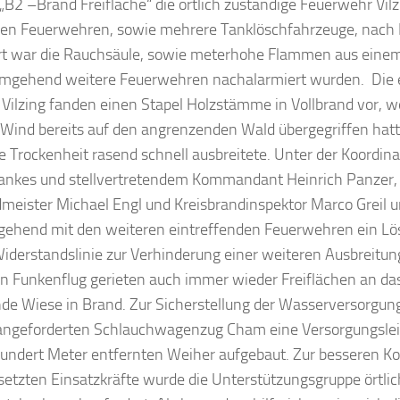
„B2 –Brand Freifläche“ die örtlich zuständige Feuerwehr Vilz
en Feuerwehren, sowie mehrere Tanklöschfahrzeuge, nach H
rt war die Rauchsäule, sowie meterhohe Flammen aus einem
mgehend weitere Feuerwehren nachalarmiert wurden. Die e
 Vilzing fanden einen Stapel Holzstämme in Vollbrand vor, 
Wind bereits auf den angrenzenden Wald übergegriffen hatt
 Trockenheit rasend schnell ausbreitete. Unter der Koordina
ankes und stellvertretendem Kommandant Heinrich Panzer,
meister Michael Engl und Kreisbrandinspektor Marco Greil u
ehend mit den weiteren eintreffenden Feuerwehren ein Lös
iderstandslinie zur Verhinderung einer weiteren Ausbreitun
en Funkenflug gerieten auch immer wieder Freiflächen an da
de Wiese in Brand. Zur Sicherstellung der Wasserversorgun
 angeforderten Schlauchwagenzug Cham eine Versorgungsle
undert Meter entfernten Weiher aufgebaut. Zur besseren Ko
etzten Einsatzkräfte wurde die Unterstützungsgruppe örtlic