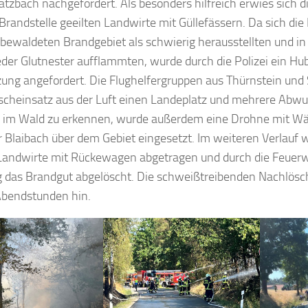
atzbach nachgefordert. Als besonders hilfreich erwies sich d
 Brandstelle geeilten Landwirte mit Güllefässern. Da sich die
 bewaldeten Brandgebiet als schwierig herausstellten und 
er Glutnester aufflammten, wurde durch die Polizei ein Hu
ung angefordert. Die Flughelfergruppen aus Thürnstein und 
scheinsatz aus der Luft einen Landeplatz und mehrere Abwu
r im Wald zu erkennen, wurde außerdem eine Drohne mit W
Blaibach über dem Gebiet eingesetzt. Im weiteren Verlauf 
 Landwirte mit Rückewagen abgetragen und durch die Feue
g das Brandgut abgelöscht. Die schweißtreibenden Nachlösc
 Abendstunden hin.