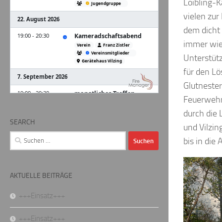
Loibling-K
vielen zur
dem dicht
immer wied
Unterstütz
für den Lö
Glutneste
Feuerwehr 
durch die
SEARCH
und Vilzin
Suchen
bis in die
nach:
AKTUELLE BEITRÄGE
+++Einsatz+++
+++Einsatz+++