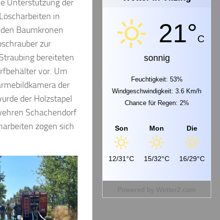
ie Unterstützung der
 Löscharbeiten in
21°
in den Baumkronen
C
bschrauber zur
Straubing bereiteten
sonnig
rfbehälter vor. Um
Feuchtigkeit: 53%
ärmebildkamera der
Windgeschwindigkeit: 3.6 Km/h
wurde der Holzstapel
Chance für Regen: 2%
rwehren Schachendorf
harbeiten zogen sich
Son
Mon
Die
12/31°C
15/32°C
16/29°C
Powered by
Wetter2.com