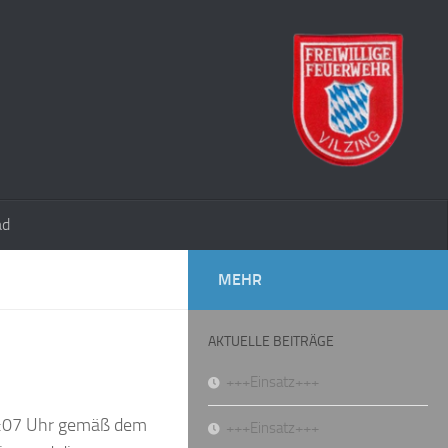
ad
MEHR
AKTUELLE BEITRÄGE
+++Einsatz+++
11:07 Uhr gemäß dem
+++Einsatz+++