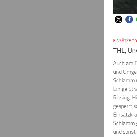
EINSÄTZE 2
THL, Un
Auch am D
und Umgeb
Schlamm u
Einige Str
Rissing. H
gesperrt 
Einsatzkrä
Schlamm g
und sonsti