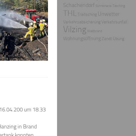
Schachendorf
Schreinerei
Tasching
THL
Unwetter
Traitsching
Verkehrsabsicherung
Verkehrsunfall
Vilzing
Waldbrand
Wohnungsöffnung
Zandt
Übung
 16.04.200 um 18.33
Hanzing in Brand
sertank konnten