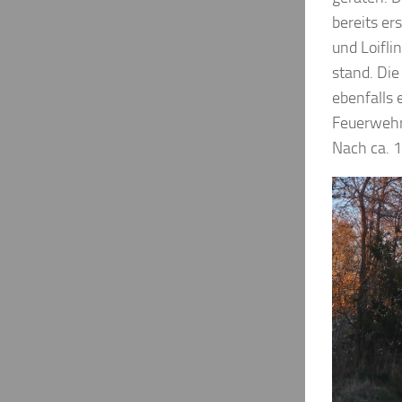
bereits er
und Loifli
stand. Di
ebenfalls 
Feuerwehr
Nach ca. 