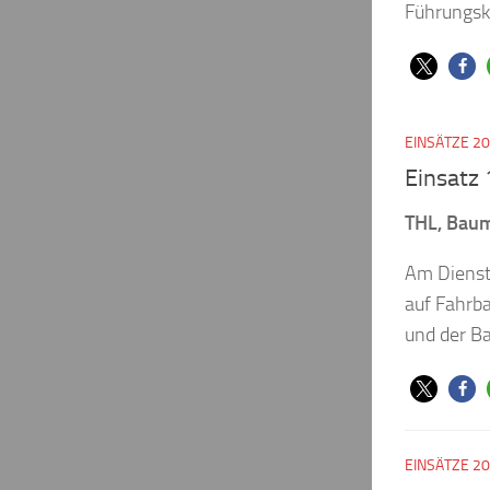
Führungskr
EINSÄTZE 2
Einsatz
THL, Bau
Am Dienst
auf Fahrb
und der B
EINSÄTZE 2