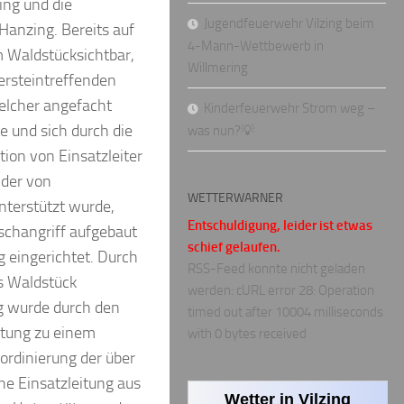
ing und die
Jugendfeuerwehr Vilzing beim
anzing. Bereits auf
4-Mann-Wettbewerb in
 Waldstücksichtbar,
Willmering
rsteintreffenden
welcher angefacht
Kinderfeuerwehr Strom weg –
e und sich durch die
was nun?💡
tion von Einsatzleiter
 der von
WETTERWARNER
nterstützt wurde,
Entschuldigung, leider ist etwas
changriff aufgebaut
schief gelaufen.
g eingerichtet. Durch
RSS-Feed konnte nicht geladen
s Waldstück
werden: cURL error 28: Operation
g wurde durch den
timed out after 10004 milliseconds
itung zu einem
with 0 bytes received
ordinierung der über
he Einsatzleitung aus
Wetter in Vilzing