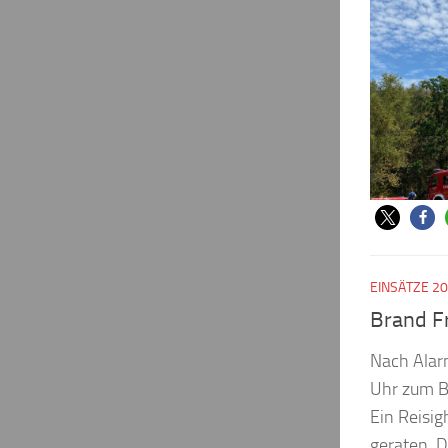
EINSÄTZE 2
Brand F
Nach Alar
Uhr zum Br
Ein Reisig
geraten. 