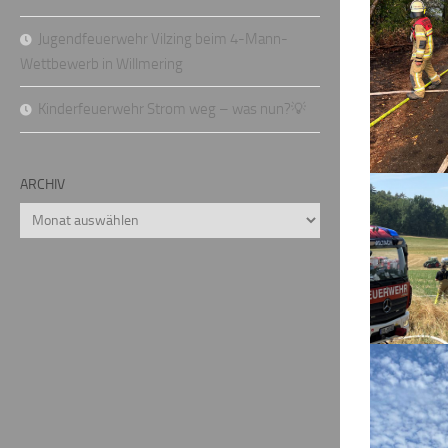
Jugendfeuerwehr Vilzing beim 4-Mann-
Wettbewerb in Willmering
Kinderfeuerwehr Strom weg – was nun?💡
ARCHIV
Archiv