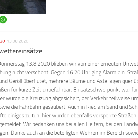
020
13.08.2020
wettereinsätze
onnerstag 13.8.2020 blieben wir von einer erneuten Unwette
ung nicht verschont. Gegen 16.20 Uhr ging Alarm ein. Str
nd Geröll überflutet, mehrere Bäume und Äste lagen quer ü
aßen für kurze Zeit unbefahrbar. Einsatzschwerpunkt war fü
ier wurde die Kreuzung abgesichert, der Verkehr teilweise um
sowie die Fahrbahn gesäubert. Auch in Ried am Sand und Sch
fte einiges zu tun, hier wurden ebenfalls versperrte Straß
emeldet. Wir bedanken uns bei allen Helfern, bei den Landw
gen. Danke auch an die beteiligten Wehren im Bereich sowi