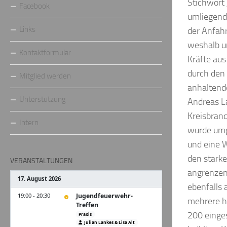
Stichwort 
Facebook
umliegend
Links
der Anfah
weshalb u
Kontaktformular
Kräfte aus
durch den 
Mitglied werden
anhaltende
Unterstützung
Andreas L
Kreisbrand
Intern
wurde umg
und eine W
den stark
VERANSTALTUNGEN
angrenzen
ebenfalls
mehrere h
200 einges