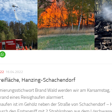
022
16.04.2022
reifläche, Hanzing-Schachendorf
mierungsstichwort Brand Wald werden wir am Karsamstag,
and eines Reisighaufen alarmiert.
haufen ist im Gehölz neben der Straße von Schachendorf – 
Durch den Erstangriff mit 2 Strahlrohren aus dem Löschwas