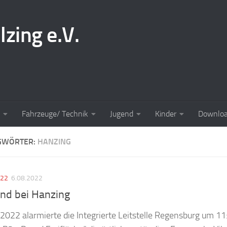
lzing e.V.
Fahrzeuge/ Technik
Jugend
Kinder
Downlo
GWÖRTER:
HANZING
022
6.08.2022
nd bei Hanzing
2022 alarmierte die Integrierte Leitstelle Regensburg um 