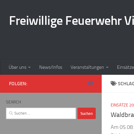
Zum Inhalt springen
Freiwillige Feuerwehr Vi
Über uns
News/Infos
Veranstaltungen
Einsätze
FOLGEN:
SCHLA
SEARCH
EINSÄTZE 2
Suchen
Waldbra
nach:
Am 05.08.