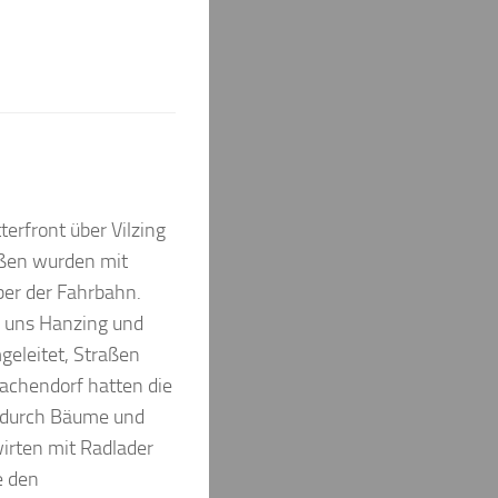
rfront über Vilzing
aßen wurden mit
ber der Fahrbahn.
r uns Hanzing und
geleitet, Straßen
achendorf hatten die
en durch Bäume und
irten mit Radlader
e den