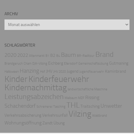
ARCHIV
Archiv
SCHLAGWÖRTER
Brand
Baum
2020
2022
B2
Altenmarkt
B1
B4
BR-Radltour
Eichberg
Gutmaning
Brandgeruch
Cham
DJK-Vilzing
Ellersdorf
Gemeinschaftsübung
Hanzing
JHV
Jugend
Kaminbrand
Halloween
Hof
JHV 2020
Jugendfeuerwehr
Kinder
Kinderfeuerwehr
Kindernachmittag
landwirtschaftliche Maschine
Leistungsabzeichen
Rissing
Maibaum
MZF
THL
Schachendorf
Unwetter
Traitsching
Schreinerei
Tasching
Vilzing
Verkehrsabsicherung
Verkehrsunfall
Waldbrand
Wohnungsöffnung
Zandt
Übung