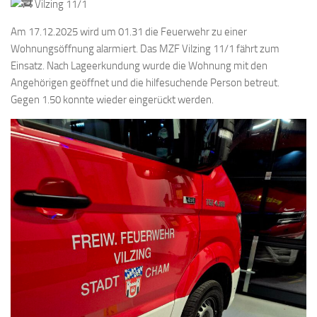
Vilzing 11/1
Am 17.12.2025 wird um 01.31 die Feuerwehr zu einer
Wohnungsöffnung alarmiert. Das MZF Vilzing 11/1 fährt zum
Einsatz. Nach Lageerkundung wurde die Wohnung mit den
Angehörigen geöffnet und die hilfesuchende Person betreut.
Gegen 1.50 konnte wieder eingerückt werden.