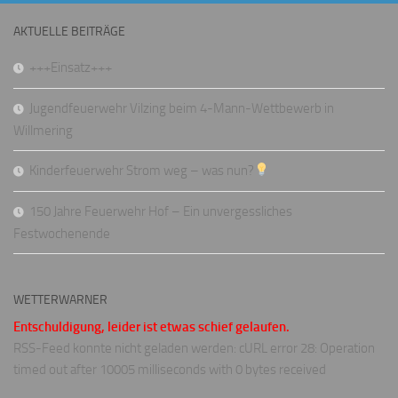
AKTUELLE BEITRÄGE
+++Einsatz+++
Jugendfeuerwehr Vilzing beim 4-Mann-Wettbewerb in
Willmering
Kinderfeuerwehr Strom weg – was nun?
150 Jahre Feuerwehr Hof – Ein unvergessliches
Festwochenende
WETTERWARNER
Entschuldigung, leider ist etwas schief gelaufen.
RSS-Feed konnte nicht geladen werden: cURL error 28: Operation
timed out after 10005 milliseconds with 0 bytes received