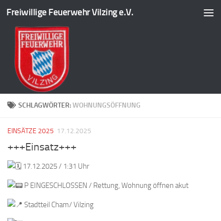
Freiwillige Feuerwehr Vilzing e.V.
Zum Inhalt springen
SCHLAGWÖRTER:
WOHNUNGSÖFFNUNG
EINSÄTZE 2025
17.12.2025
+++Einsatz+++
17.12.2025 / 1:31 Uhr
P EINGESCHLOSSEN / Rettung, Wohnung öffnen akut
Stadtteil Cham/ Vilzing