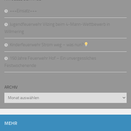
+++Einsatz+++
Jugendfeuerwehr Vilzing beim 4-Mann-Wettbewerb in
Willmering
Kinderfeuerwehr Strom weg – was nun?
150 Jahre Feuerwehr Hof – Ein unvergessliches
Festwochenende
ARCHIV
Archiv
MEHR