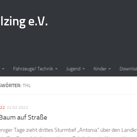
lzing e.V.
Fahrzeuge/ Technik
Jugend
Kinder
Downlo
GWÖRTER:
THL
022
22.02.2022
 Baum auf Straße
iger Tage zieht drittes Sturmtief „Antonia“ über den Landk