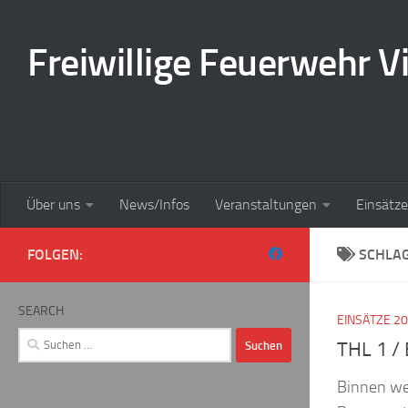
Zum Inhalt springen
Freiwillige Feuerwehr Vi
Über uns
News/Infos
Veranstaltungen
Einsätze
FOLGEN:
SCHLA
SEARCH
EINSÄTZE 2
Suchen
THL 1 /
nach:
Binnen wen