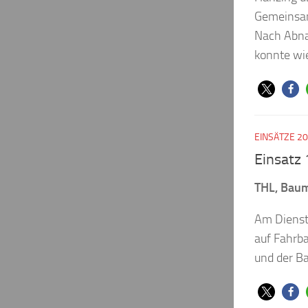
Gemeinsam 
Nach Abna
konnte wie
EINSÄTZE 2
Einsatz
THL, Bau
Am Dienst
auf Fahrb
und der B