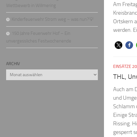
Am Freita
Wettbewerb in Willmering
Kreisbran
Kinderfeuerwehr Strom weg – was nun?💡
Ortskern a
werden. Ei
150 Jahre Feuerwehr Hof – Ein
unvergessliches Festwochenende
ARCHIV
EINSÄTZE 2
Archiv
THL, Un
Auch am D
und Umgeb
Schlamm u
Einige Str
Rissing. H
gesperrt 