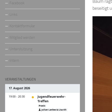
Baum ragt 
Facebook
beseitigt 
Links
Kontaktformular
Mitglied werden
Unterstützung
Intern
VERANSTALTUNGEN