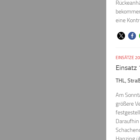
Rückeanhä
bekommen 
eine Kontr
EINSÄTZE 2
Einsatz
THL, Straß
Am Sonnta
größere V
festgestell
Daraufhin 
Schachendo
Hanzing üb