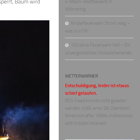
sperrt, Baum wird
4-Mann-Wettbewerb in
Willmering
Kinderfeuerwehr Strom weg –
was nun?💡
150 Jahre Feuerwehr Hof – Ein
unvergessliches Festwochenende
WETTERWARNER
Entschuldigung, leider ist etwas
schief gelaufen.
RSS-Feed konnte nicht geladen
werden: cURL error 28: Operation
timed out after 10004 milliseconds
with 0 bytes received