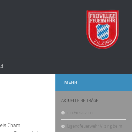
ad
MEHR
AKTUELLE BEITRÄGE
+++Einsatz+++
reis Cham.
Jugendfeuerwehr Vilzing beim