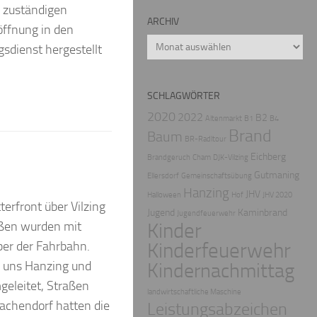
 zuständigen
ARCHIV
ffnung in den
Archiv
gsdienst hergestellt
SCHLAGWÖRTER
2020
2022
B2
Altenmarkt
B1
B4
Brand
Baum
BR-Radltour
Eichberg
Brandgeruch
Cham
DJK-Vilzing
Gutmaning
Ellersdorf
Gemeinschaftsübung
Hanzing
JHV
Halloween
Hof
JHV 2020
rfront über Vilzing
Jugend
Kaminbrand
Jugendfeuerwehr
aßen wurden mit
Kinder
ber der Fahrbahn.
Kinderfeuerwehr
r uns Hanzing und
Kindernachmittag
geleitet, Straßen
landwirtschaftliche Maschine
achendorf hatten die
Leistungsabzeichen