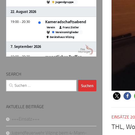
SEARCH
Suchen
nach:
AKTUELLE BEITRÄGE
EINSÄTZE 2
+++Einsatz+++
THL, Wo
Jugendfeuerwehr Vilzing beim 4-Mann-