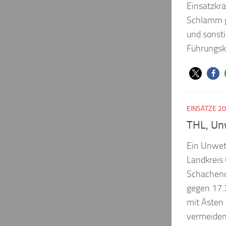
Einsatzkrä
Schlamm g
und sonsti
Führungskr
EINSÄTZE 2
THL, Un
Ein Unwet
Landkreis 
Schachend
gegen 17.
mit Ästen 
vermeiden 