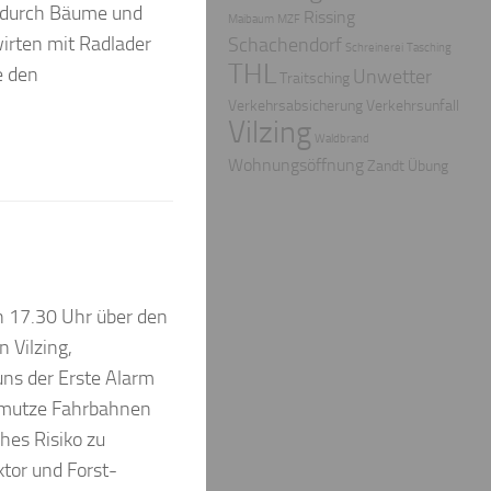
en durch Bäume und
Rissing
Maibaum
MZF
irten mit Radlader
Schachendorf
Schreinerei
Tasching
THL
e den
Unwetter
Traitsching
Verkehrsabsicherung
Verkehrsunfall
Vilzing
Waldbrand
Wohnungsöffnung
Zandt
Übung
n 17.30 Uhr über den
n Vilzing,
ns der Erste Alarm
chmutze Fahrbahnen
hes Risiko zu
ktor und Forst-