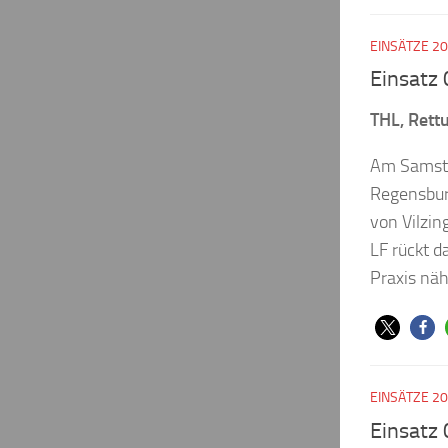
EINSÄTZE 2
Einsatz
THL, Rettu
Am Samsta
Regensbur
von Vilzing
LF rückt d
Praxis näh
EINSÄTZE 2
Einsatz