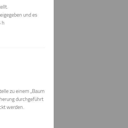
llt.
reigegeben und es
5 h
telle zu einem „Baum
cherung durchgeführt
ckt werden.