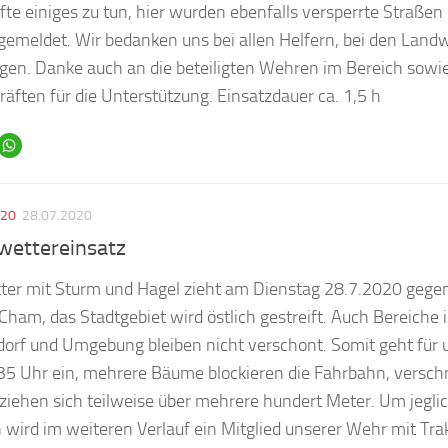
fte einiges zu tun, hier wurden ebenfalls versperrte Straß
emeldet. Wir bedanken uns bei allen Helfern, bei den Landw
gen. Danke auch an die beteiligten Wehren im Bereich sowi
äften für die Unterstützung. Einsatzdauer ca. 1,5 h
020
28.07.2020
wettereinsatz
ter mit Sturm und Hagel zieht am Dienstag 28.7.2020 gege
Cham, das Stadtgebiet wird östlich gestreift. Auch Bereiche i
orf und Umgebung bleiben nicht verschont. Somit geht für u
35 Uhr ein, mehrere Bäume blockieren die Fahrbahn, vers
ziehen sich teilweise über mehrere hundert Meter. Um jeglic
wird im weiteren Verlauf ein Mitglied unserer Wehr mit Tra