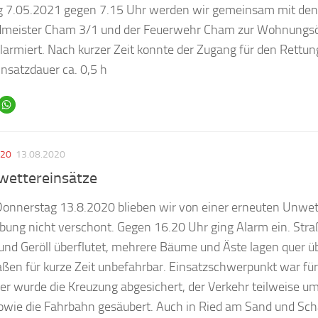
g 7.05.2021 gegen 7.15 Uhr werden wir gemeinsam mit den
dmeister Cham 3/1 und der Feuerwehr Cham zur Wohnungsö
larmiert. Nach kurzer Zeit konnte der Zugang für den Rettun
nsatzdauer ca. 0,5 h
020
13.08.2020
wettereinsätze
onnerstag 13.8.2020 blieben wir von einer erneuten Unwette
ung nicht verschont. Gegen 16.20 Uhr ging Alarm ein. Str
nd Geröll überflutet, mehrere Bäume und Äste lagen quer ü
aßen für kurze Zeit unbefahrbar. Einsatzschwerpunkt war fü
ier wurde die Kreuzung abgesichert, der Verkehr teilweise um
sowie die Fahrbahn gesäubert. Auch in Ried am Sand und Sch