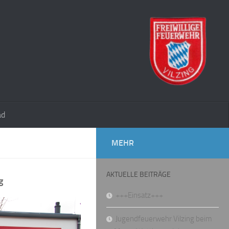
ad
MEHR
AKTUELLE BEITRÄGE
g
+++Einsatz+++
Jugendfeuerwehr Vilzing beim