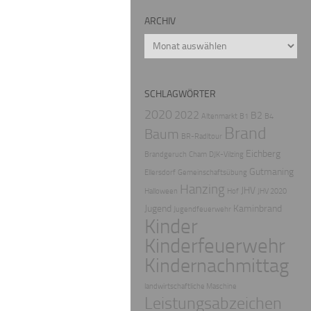
ARCHIV
Archiv
SCHLAGWÖRTER
2020
2022
B2
Altenmarkt
B1
B4
Brand
Baum
BR-Radltour
Eichberg
Brandgeruch
Cham
DJK-Vilzing
Gutmaning
Ellersdorf
Gemeinschaftsübung
Hanzing
JHV
Halloween
Hof
JHV 2020
Jugend
Kaminbrand
Jugendfeuerwehr
Kinder
Kinderfeuerwehr
Kindernachmittag
landwirtschaftliche Maschine
Leistungsabzeichen