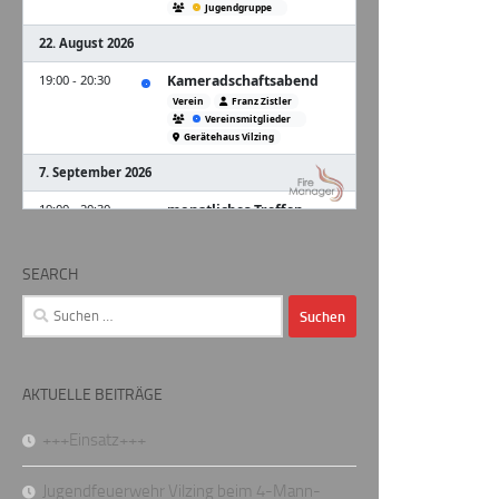
SEARCH
Suchen
nach:
AKTUELLE BEITRÄGE
+++Einsatz+++
Jugendfeuerwehr Vilzing beim 4-Mann-