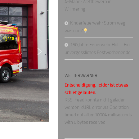
4-Mann-Wettbewerb in
Willmering
Kinderfeuerwehr Strom weg –
was nun?
150 Jahre Feuerwehr Hof – Ein
unvergessliches Festwochenende
WETTERWARNER
Entschuldigung, leider ist etwas
schief gelaufen.
RSS-Feed konnte nicht geladen
werden: cURL error 28: Operation
timed out after 10004 milliseconds
with 0 bytes received