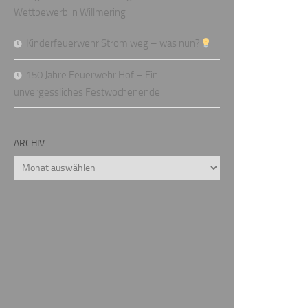
Wettbewerb in Willmering
Kinderfeuerwehr Strom weg – was nun?
150 Jahre Feuerwehr Hof – Ein
unvergessliches Festwochenende
ARCHIV
Archiv