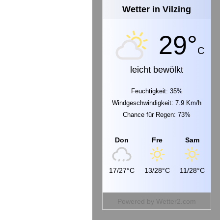
Wetter in Vilzing
29°
C
leicht bewölkt
Feuchtigkeit: 35%
Windgeschwindigkeit: 7.9 Km/h
Chance für Regen: 73%
Don
Fre
Sam
17/27°C
13/28°C
11/28°C
Powered by
Wetter2.com