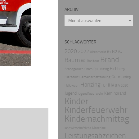
ARCHIV
Archiv
SCHLAGWÖRTER
2020
2022
B2
Altenmarkt
B1
B4
Brand
Baum
BR-Radltour
Eichberg
Brandgeruch
Cham
DJK-Vilzing
Gutmaning
Ellersdorf
Gemeinschaftsübung
Hanzing
JHV
Halloween
Hof
JHV 2020
Jugend
Kaminbrand
Jugendfeuerwehr
Kinder
Kinderfeuerwehr
Kindernachmittag
landwirtschaftliche Maschine
Leistungsabzeichen