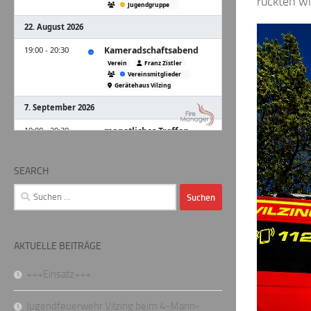
rückten wi
SEARCH
Suchen
nach:
AKTUELLE BEITRÄGE
+++Einsatz+++
Jugendfeuerwehr Vilzing beim 4-Mann-