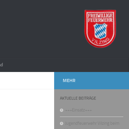
ad
MEHR
AKTUELLE BEITRÄGE
+++Einsatz+++
Jugendfeuerwehr Vilzing beim