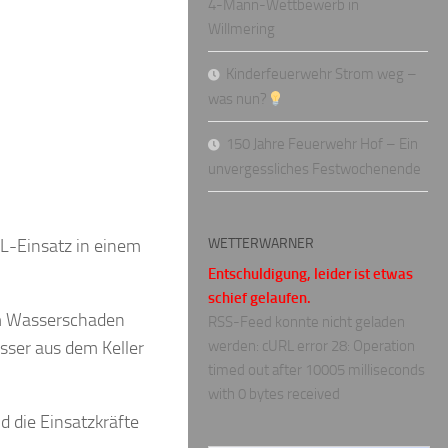
4-Mann-Wettbewerb in
Willmering
Kinderfeuerwehr Strom weg –
was nun?
150 Jahre Feuerwehr Hof – Ein
unvergessliches Festwochenende
L-Einsatz in einem
WETTERWARNER
Entschuldigung, leider ist etwas
schief gelaufen.
nem Wasserschaden
RSS-Feed konnte nicht geladen
ser aus dem Keller
werden: cURL error 28: Operation
timed out after 10005 milliseconds
with 0 bytes received
 die Einsatzkräfte