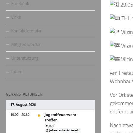
Facebook
29.05
Links
THL 1
Kontaktformular
Vilzi
Mitglied werden
Vilzi
Unterstützung
Vilzi
Intern
Am Freita
Wohnhaus i
VERANSTALTUNGEN
Vor Ort st
gekommen 
entfernt u
Nach etwa