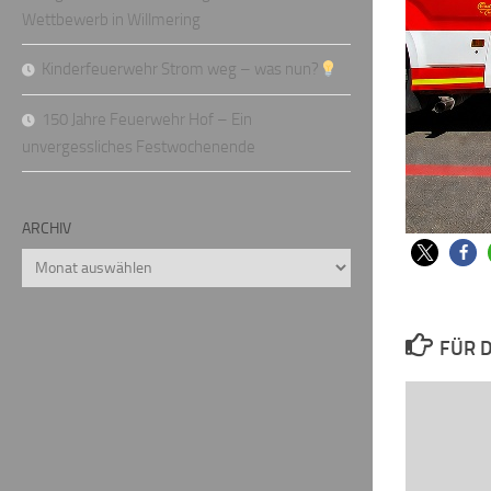
Wettbewerb in Willmering
Kinderfeuerwehr Strom weg – was nun?
150 Jahre Feuerwehr Hof – Ein
unvergessliches Festwochenende
ARCHIV
Archiv
FÜR D