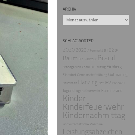
ARCHIV
Archiv
SCHLAGWÖRTER
2020
2022
B2
Altenmarkt
B1
B4
Brand
Baum
BR-Radltour
Eichberg
Brandgeruch
Cham
DJK-Vilzing
Gutmaning
Ellersdorf
Gemeinschaftsübung
Hanzing
JHV
Halloween
Hof
JHV 2020
Jugend
Kaminbrand
Jugendfeuerwehr
Kinder
Kinderfeuerwehr
Kindernachmittag
landwirtschaftliche Maschine
Leistungsabzeichen