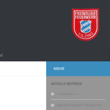
ad
MEHR
AKTUELLE BEITRÄGE
+++Einsatz+++
Jugendfeuerwehr Vilzing beim