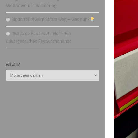
Wettbewerb in Willmering
Kinderfeuerwehr Strom weg – was nun?
150 Jahre Feuerwehr Hof – Ein
unvergessliches Festwochenende
ARCHIV
Archiv