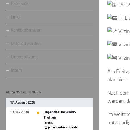
Facebook
06.02
Links
THL 
Kontaktformular
Vilzi
Mitglied werden
Vilzi
Unterstützung
Vilzi
Intern
Am Freita
alarmiert.
VERANSTALTUNGEN
Nach dem E
werden, d
Im weitere
notwendig