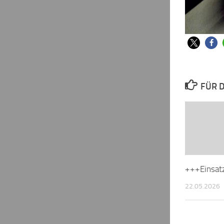
FÜR D
+++Einsat
22.05.2026