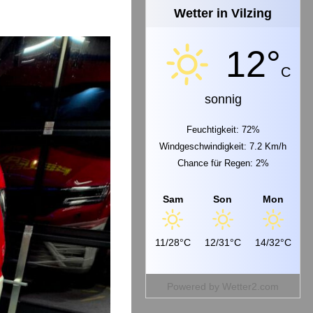
Wetter in Vilzing
12°
C
sonnig
Feuchtigkeit: 72%
Windgeschwindigkeit: 7.2 Km/h
Chance für Regen: 2%
Sam
Son
Mon
11/28°C
12/31°C
14/32°C
Powered by
Wetter2.com