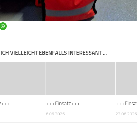
ICH VIELLEICHT EBENFALLS INTERESSANT …
z+++
+++Einsatz+++
+++Einsa
6.06.2026
23.06.2026