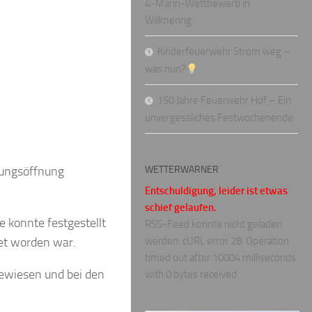
4-Mann-Wettbewerb in
Willmering
Kinderfeuerwehr Strom weg –
was nun?
150 Jahre Feuerwehr Hof – Ein
unvergessliches Festwochenende
nungsöffnung
WETTERWARNER
Entschuldigung, leider ist etwas
schief gelaufen.
 konnte festgestellt
RSS-Feed konnte nicht geladen
et worden war.
werden: cURL error 28: Operation
timed out after 10004 milliseconds
gewiesen und bei den
with 0 bytes received