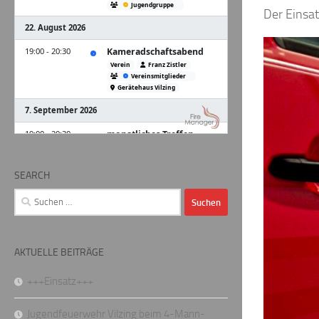
Der Einsa
SEARCH
Suchen
nach:
AKTUELLE BEITRÄGE
+++Einsatz+++
Jugendfeuerwehr Vilzing beim 4-Mann-