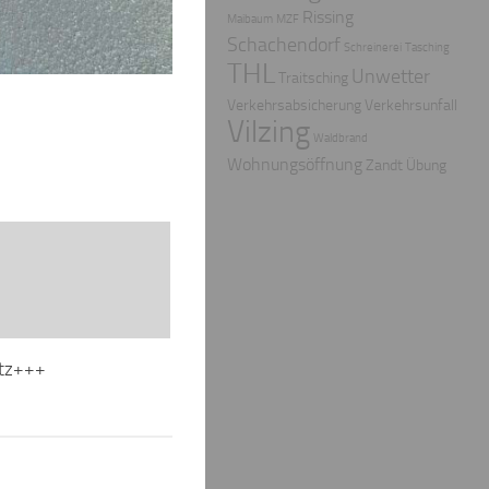
Rissing
Maibaum
MZF
Schachendorf
Schreinerei
Tasching
THL
Unwetter
Traitsching
Verkehrsabsicherung
Verkehrsunfall
Vilzing
Waldbrand
Wohnungsöffnung
Zandt
Übung
tz+++