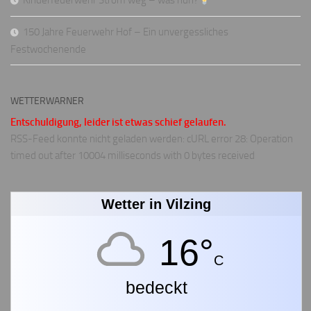
Kinderfeuerwehr Strom weg – was nun?
150 Jahre Feuerwehr Hof – Ein unvergessliches
Festwochenende
WETTERWARNER
Entschuldigung, leider ist etwas schief gelaufen.
RSS-Feed konnte nicht geladen werden: cURL error 28: Operation
timed out after 10004 milliseconds with 0 bytes received
Wetter in Vilzing
16°
C
bedeckt