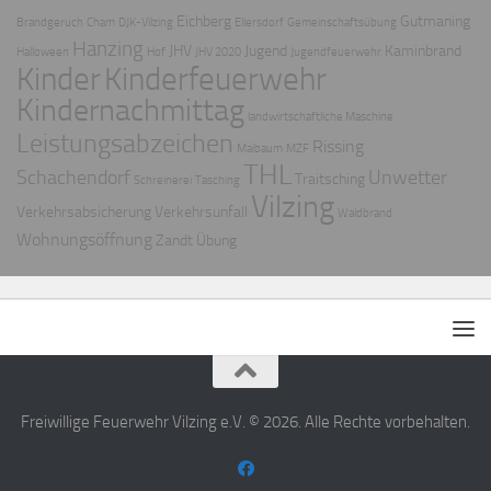
Eichberg
Gutmaning
Brandgeruch
Cham
DJK-Vilzing
Ellersdorf
Gemeinschaftsübung
Hanzing
JHV
Jugend
Kaminbrand
Halloween
Hof
JHV 2020
Jugendfeuerwehr
Kinder
Kinderfeuerwehr
Kindernachmittag
landwirtschaftliche Maschine
Leistungsabzeichen
Rissing
Maibaum
MZF
THL
Schachendorf
Unwetter
Traitsching
Schreinerei
Tasching
Vilzing
Verkehrsabsicherung
Verkehrsunfall
Waldbrand
Wohnungsöffnung
Zandt
Übung
Freiwillige Feuerwehr Vilzing e.V. © 2026. Alle Rechte vorbehalten.