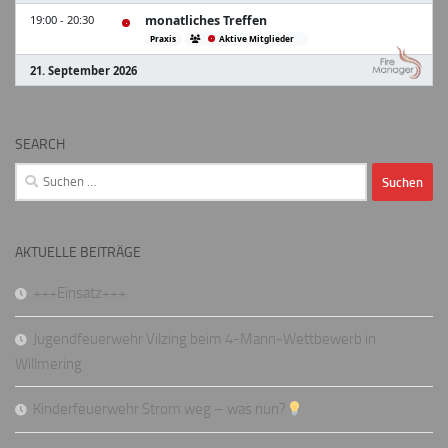
SEARCH
Suchen
nach:
AKTUELLE BEITRÄGE
+++Einsatz+++
Jugendfeuerwehr Vilzing beim 4-Mann-Wettbewerb in
Willmering
Kinderfeuerwehr Strom weg – was nun?