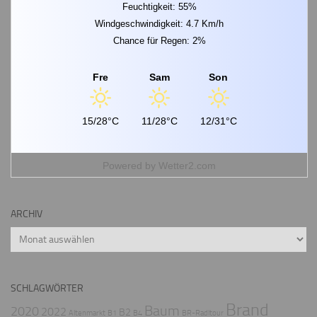
Feuchtigkeit: 55%
Windgeschwindigkeit: 4.7 Km/h
Chance für Regen: 2%
Fre
Sam
Son
15/28°C
11/28°C
12/31°C
Powered by
Wetter2.com
ARCHIV
Archiv
SCHLAGWÖRTER
Brand
Baum
2020
2022
B2
Altenmarkt
B1
B4
BR-Radltour