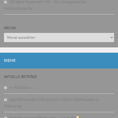
150 Jahre Feuerwehr Hof – Ein unvergessliches
Festwochenende
ARCHIV
Archiv
MEHR
AKTUELLE BEITRÄGE
+++Einsatz+++
Jugendfeuerwehr Vilzing beim 4-Mann-Wettbewerb in
Willmering