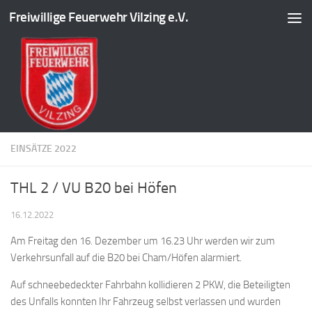
Freiwillige Feuerwehr Vilzing e.V.
Zum Inhalt springen
EINSÄTZE 2022
THL 2 / VU B20 bei Höfen
16.12.2022
Am Freitag den 16. Dezember um 16.23 Uhr werden wir zum
Verkehrsunfall auf die B20 bei Cham/Höfen alarmiert.
Auf
schneebedeckter Fahrbahn kollidieren 2 PKW, die Beteiligten
des Unfalls konnten Ihr Fahrzeug selbst verlassen und wurden