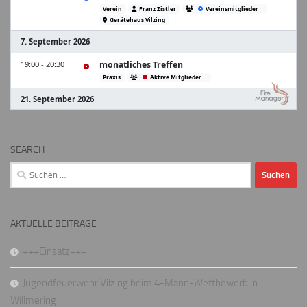
SEARCH
Suchen
nach:
AKTUELLE BEITRÄGE
+++Einsatz+++
Jugendfeuerwehr Vilzing beim 4-Mann-Wettbewerb in
Willmering