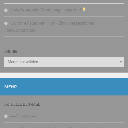
Kinderfeuerwehr Strom weg – was nun?
150 Jahre Feuerwehr Hof – Ein unvergessliches
Festwochenende
ARCHIV
Archiv
MEHR
AKTUELLE BEITRÄGE
+++Einsatz+++