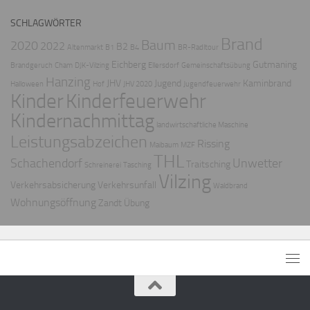
SCHLAGWÖRTER
Brand
Baum
2020
2022
B2
Altenmarkt
B1
B4
BR-Radltour
Eichberg
Gutmaning
Brandgeruch
Cham
DJK-Vilzing
Ellersdorf
Gemeinschaftsübung
Hanzing
JHV
Jugend
Kaminbrand
Halloween
Hof
JHV 2020
Jugendfeuerwehr
Kinder
Kinderfeuerwehr
Kindernachmittag
landwirtschaftliche Maschine
Leistungsabzeichen
Rissing
Maibaum
MZF
THL
Schachendorf
Unwetter
Traitsching
Schreinerei
Tasching
Vilzing
Verkehrsabsicherung
Verkehrsunfall
Waldbrand
Wohnungsöffnung
Zandt
Übung