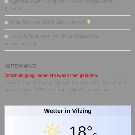
Jugendfeuerwehr Vilzing beim 4-Mann-Wettbewerb in
Willmering
Kinderfeuerwehr Strom weg – was nun?
150 Jahre Feuerwehr Hof – Ein unvergessliches
Festwochenende
WETTERWARNER
Entschuldigung, leider ist etwas schief gelaufen.
RSS-Feed konnte nicht geladen werden: cURL error 28: Operation
timed out after 10005 milliseconds with 0 bytes received
Wetter in Vilzing
18°