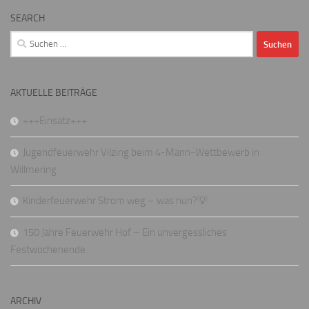
SEARCH
Suchen
nach:
AKTUELLE BEITRÄGE
+++Einsatz+++
Jugendfeuerwehr Vilzing beim 4-Mann-Wettbewerb in
Willmering
Kinderfeuerwehr Strom weg – was nun?💡
150 Jahre Feuerwehr Hof – Ein unvergessliches
Festwochenende
ARCHIV