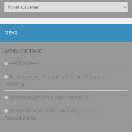
Archiv
MEHR
AKTUELLE BEITRÄGE
+++Einsatz+++
Jugendfeuerwehr Vilzing beim 4-Mann-Wettbewerb in
Willmering
Kinderfeuerwehr Strom weg – was nun?💡
150 Jahre Feuerwehr Hof – Ein unvergessliches
Festwochenende