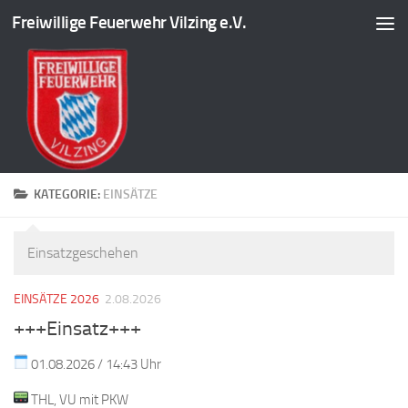
Freiwillige Feuerwehr Vilzing e.V.
Zum Inhalt springen
KATEGORIE:
EINSÄTZE
Einsatzgeschehen
EINSÄTZE 2026
2.08.2026
+++Einsatz+++
01.08.2026 / 14:43 Uhr
THL, VU mit PKW