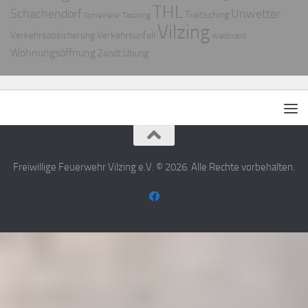
THL
Schachendorf
Unwetter
Traitsching
Schreinerei
Tasching
Vilzing
Verkehrsabsicherung
Verkehrsunfall
Waldbrand
Wohnungsöffnung
Zandt
Übung
Freiwillige Feuerwehr Vilzing e.V. © 2026. Alle Rechte vorbehalten.