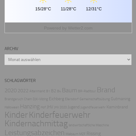
15/28°C
11/28°C
12/31°C
Powered by
Wetter2.com
ARCHIV
Archiv
SCHLAGWÖRTER
Brand
Baum
2020
2022
B2
Altenmarkt
B1
B4
BR-Radltour
Eichberg
Gutmaning
Brandgeruch
Cham
DJK-Vilzing
Ellersdorf
Gemeinschaftsübung
Hanzing
JHV
Jugend
Kaminbrand
Halloween
Hof
JHV 2020
Jugendfeuerwehr
Kinder
Kinderfeuerwehr
Kindernachmittag
landwirtschaftliche Maschine
Leistungsabzeichen
Rissing
Maibaum
MZF