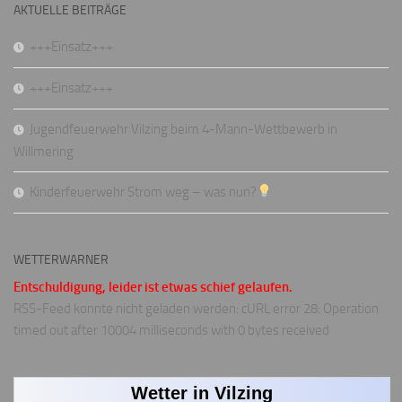
AKTUELLE BEITRÄGE
+++Einsatz+++
+++Einsatz+++
Jugendfeuerwehr Vilzing beim 4-Mann-Wettbewerb in
Willmering
Kinderfeuerwehr Strom weg – was nun?
WETTERWARNER
Entschuldigung, leider ist etwas schief gelaufen.
RSS-Feed konnte nicht geladen werden: cURL error 28: Operation
timed out after 10004 milliseconds with 0 bytes received
Wetter in Vilzing