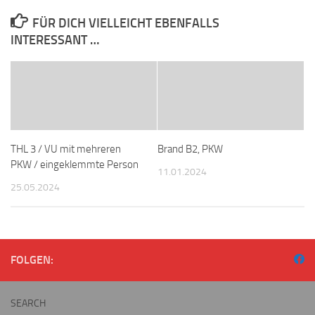
FÜR DICH VIELLEICHT EBENFALLS
INTERESSANT …
THL 3 / VU mit mehreren
Brand B2, PKW
PKW / eingeklemmte Person
11.01.2024
25.05.2024
FOLGEN:
SEARCH