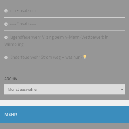
+++Einsatz+++
+++Einsatz+++
Jugendfeuerwehr Vilzing beim 4-Mann-Wettbewerb in
Willmering
Kinderfeuerwehr Strom weg – was nun?
ARCHIV
Archiv
MEHR