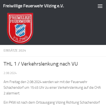
Freiwillige Feuerwehr Vilzing e.V.
Zum Inhalt springen
EINSÄTZE 2024
THL 1 / Verkehrslenkung nach VU
2.08.2024
Am Freitag den 2.08.2024 werden wir mit der Feuerwehr
Schachendorf um 15:45 Uhr zu einer Verkehrslenkung auf die CHA
2 alarmiert.
Ein
PKW ist nach dem Ortsausgang Vilzing Richtung Schachendorf