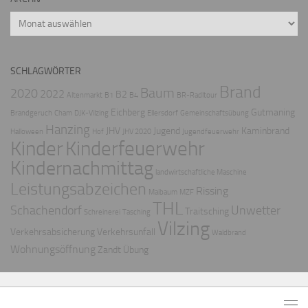
Archiv
SCHLAGWÖRTER
Brand
Baum
2020
2022
B2
Altenmarkt
B1
B4
BR-Radltour
Eichberg
Gutmaning
Brandgeruch
Cham
DJK-Vilzing
Ellersdorf
Gemeinschaftsübung
Hanzing
JHV
Jugend
Kaminbrand
Halloween
Hof
JHV 2020
Jugendfeuerwehr
Kinder
Kinderfeuerwehr
Kindernachmittag
landwirtschaftliche Maschine
Leistungsabzeichen
Rissing
Maibaum
MZF
THL
Schachendorf
Unwetter
Traitsching
Schreinerei
Tasching
Vilzing
Verkehrsabsicherung
Verkehrsunfall
Waldbrand
Wohnungsöffnung
Zandt
Übung