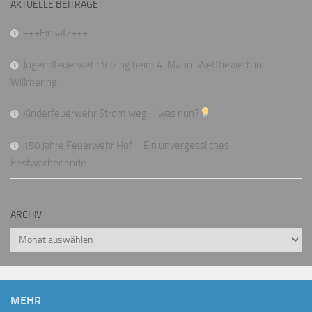
AKTUELLE BEITRÄGE
+++Einsatz+++
Jugendfeuerwehr Vilzing beim 4-Mann-Wettbewerb in
Willmering
Kinderfeuerwehr Strom weg – was nun?
150 Jahre Feuerwehr Hof – Ein unvergessliches
Festwochenende
ARCHIV
Archiv
MEHR