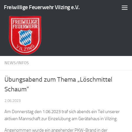
Freiwillige Feuerwehr Vilzing e.V.
Zum Inhalt springen
NEWS/INFOS
Übungsabend zum Thema „Löschmittel
Schaum“
2.06.2023
Am Donnerstag den 1.06.2023 traf sich abends ein Teil unserer
aktiven Mannschaft zur Einzelübung am Gerätehaus in Vilzing.
Angenommen wurde ein angehender PKW-Brand in der