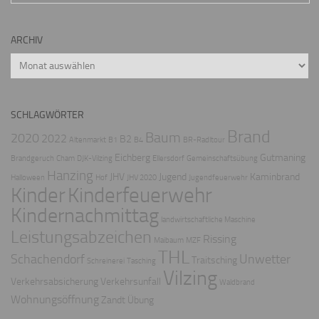
ARCHIV
Archiv
SCHLAGWÖRTER
Brand
Baum
2020
2022
B2
Altenmarkt
B1
B4
BR-Radltour
Eichberg
Gutmaning
Brandgeruch
Cham
DJK-Vilzing
Ellersdorf
Gemeinschaftsübung
Hanzing
JHV
Jugend
Kaminbrand
Halloween
Hof
JHV 2020
Jugendfeuerwehr
Kinder
Kinderfeuerwehr
Kindernachmittag
landwirtschaftliche Maschine
Leistungsabzeichen
Rissing
Maibaum
MZF
THL
Schachendorf
Unwetter
Traitsching
Schreinerei
Tasching
Vilzing
Verkehrsabsicherung
Verkehrsunfall
Waldbrand
Wohnungsöffnung
Zandt
Übung