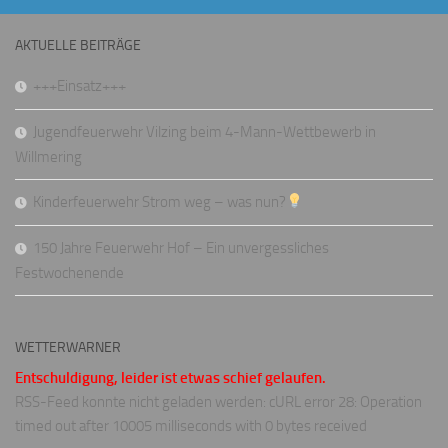
AKTUELLE BEITRÄGE
+++Einsatz+++
Jugendfeuerwehr Vilzing beim 4-Mann-Wettbewerb in
Willmering
Kinderfeuerwehr Strom weg – was nun?
150 Jahre Feuerwehr Hof – Ein unvergessliches
Festwochenende
WETTERWARNER
Entschuldigung, leider ist etwas schief gelaufen.
RSS-Feed konnte nicht geladen werden: cURL error 28: Operation
timed out after 10005 milliseconds with 0 bytes received