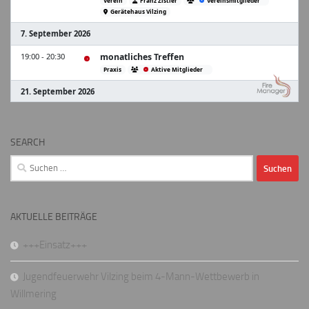
SEARCH
Suchen
nach:
AKTUELLE BEITRÄGE
+++Einsatz+++
Jugendfeuerwehr Vilzing beim 4-Mann-Wettbewerb in
Willmering