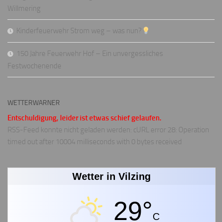
Willmering
Kinderfeuerwehr Strom weg – was nun?
150 Jahre Feuerwehr Hof – Ein unvergessliches
Festwochenende
WETTERWARNER
Entschuldigung, leider ist etwas schief gelaufen.
RSS-Feed konnte nicht geladen werden: cURL error 28: Operation
timed out after 10004 milliseconds with 0 bytes received
Wetter in Vilzing
29°
C