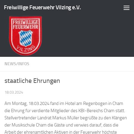
Freiwillige Feuerwehr Vilzing e.V.
Zum Inhalt springen
NEWS/INFOS
staatliche Ehrungen
18.03.2024
Am Montag, 18.03.2024 fand im Hotel am Regenbogen in Cham
die Ehrung für verdiente Mitglieder des KBI-Bereichs Cham statt.
Stellvertretender Landrat Markus Müller begrüßte zu den Klängen
der Musikschule Cham die Gäste und verwies darauf, dass die
Arbeit der ehrenamtlichen Aktiven in der Feuerwehr höchste