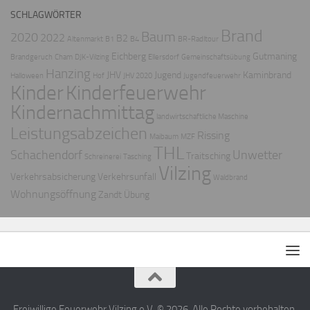
SCHLAGWÖRTER
Brand
Baum
2020
2022
B2
Altenmarkt
B1
B4
BR-Radltour
Eichberg
Gutmaning
Brandgeruch
Cham
DJK-Vilzing
Ellersdorf
Gemeinschaftsübung
Hanzing
JHV
Jugend
Kaminbrand
Halloween
Hof
JHV 2020
Jugendfeuerwehr
Kinder
Kinderfeuerwehr
Kindernachmittag
landwirtschaftliche Maschine
Leistungsabzeichen
Rissing
Maibaum
MZF
THL
Schachendorf
Unwetter
Traitsching
Schreinerei
Tasching
Vilzing
Verkehrsabsicherung
Verkehrsunfall
Waldbrand
Wohnungsöffnung
Zandt
Übung
Freiwillige Feuerwehr Vilzing e.V. © 2026. Alle Rechte vorbehalten.