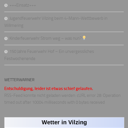
+++Einsatz+++
Jugendfeuerwehr Vilzing beim 4-Mann-Wettbewerb in
Willmering
Kinderfeuerwehr Strom weg – was nun?
150 Jahre Feuerwehr Hof – Ein unvergessliches
Festwochenende
WETTERWARNER
Entschuldigung, leider ist etwas schief gelaufen.
RSS-Feed konnte nicht geladen werden: cURL error 28: Operation
timed out after 10004 milliseconds with 0 bytes received
Wetter in Vilzing