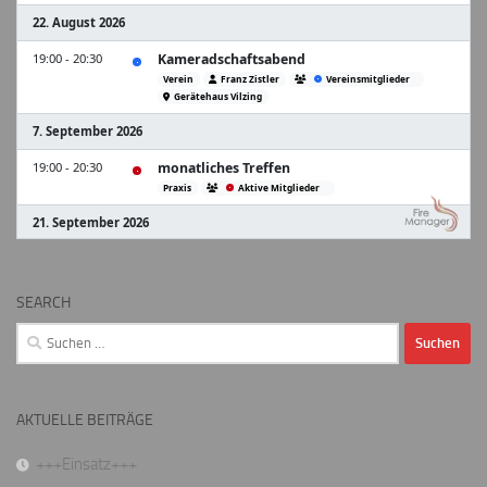
SEARCH
Suchen
nach:
AKTUELLE BEITRÄGE
+++Einsatz+++