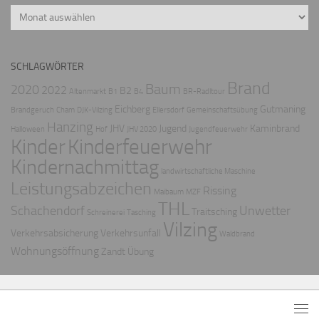
Archiv
SCHLAGWÖRTER
Brand
Baum
2020
2022
B2
Altenmarkt
B1
B4
BR-Radltour
Eichberg
Gutmaning
Brandgeruch
Cham
DJK-Vilzing
Ellersdorf
Gemeinschaftsübung
Hanzing
JHV
Jugend
Kaminbrand
Halloween
Hof
JHV 2020
Jugendfeuerwehr
Kinder
Kinderfeuerwehr
Kindernachmittag
landwirtschaftliche Maschine
Leistungsabzeichen
Rissing
Maibaum
MZF
THL
Schachendorf
Unwetter
Traitsching
Schreinerei
Tasching
Vilzing
Verkehrsabsicherung
Verkehrsunfall
Waldbrand
Wohnungsöffnung
Zandt
Übung