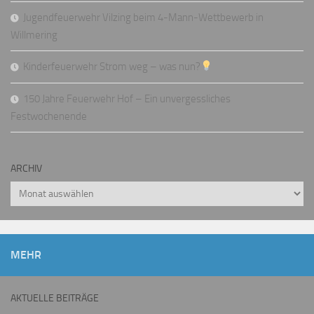
Jugendfeuerwehr Vilzing beim 4-Mann-Wettbewerb in
Willmering
Kinderfeuerwehr Strom weg – was nun?
150 Jahre Feuerwehr Hof – Ein unvergessliches
Festwochenende
ARCHIV
Archiv
MEHR
AKTUELLE BEITRÄGE