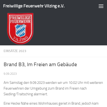
Freiwillige Feuerwehr Vilzing e.V.
Zum Inhalt springen
EINSÄTZE 2023
Brand B3, Im Freien am Gebäude
9.09.2023
Am Samstag den 9.09.2023 werden wir um 10.02 Uhr mit weiteren
Feuerwehren der Umgebung zum Brand im Freien nach
Siedling/Traitsching alarmiert.
Eine
Hecke Nähe eines Wohnhauses geriet in Brand, jedoch kam