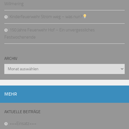
Willmering
Kinderfeuerwehr Strom weg – was nun?
150 Jahre Feuerwehr Hof – Ein unvergessliches
Festwochenende
ARCHIV
Archiv
MEHR
AKTUELLE BEITRÄGE
+++Einsatz+++