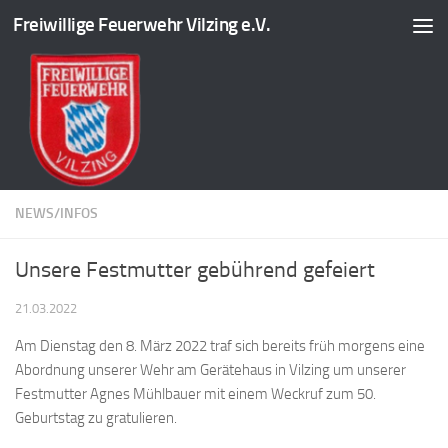
Freiwillige Feuerwehr Vilzing e.V.
Zum Inhalt springen
NEWS/INFOS
Unsere Festmutter gebührend gefeiert
21.03.2022
Am Dienstag den 8. März 2022 traf sich bereits früh morgens eine
Abordnung unserer Wehr am Gerätehaus in Vilzing um unserer
Festmutter Agnes Mühlbauer mit einem Weckruf zum 50.
Geburtstag zu gratulieren.