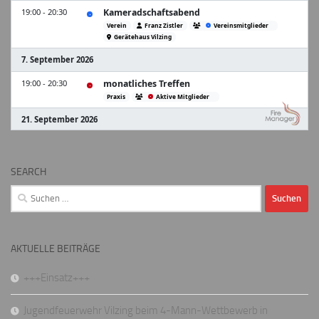
SEARCH
Suchen
nach:
AKTUELLE BEITRÄGE
+++Einsatz+++
Jugendfeuerwehr Vilzing beim 4-Mann-Wettbewerb in