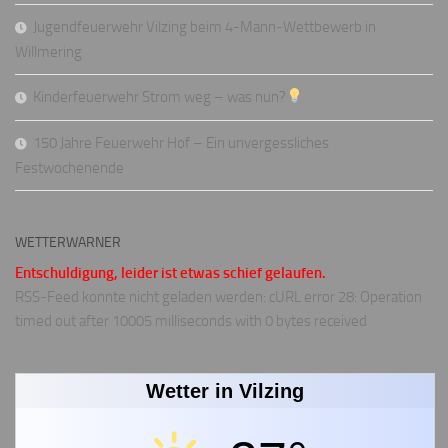
Jugendfeuerwehr Vilzing beim 4-Mann-Wettbewerb in
Willmering
Kinderfeuerwehr Strom weg – was nun?
150 Jahre Feuerwehr Hof – Ein unvergessliches
Festwochenende
WETTERWARNER
Entschuldigung, leider ist etwas schief gelaufen.
RSS-Feed konnte nicht geladen werden: cURL error 28: Operation
timed out after 10005 milliseconds with 0 bytes received
Wetter in Vilzing