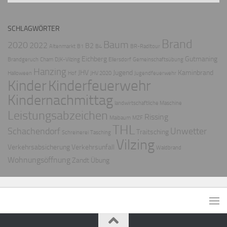
SCHLAGWÖRTER
Brand
Baum
2020
2022
B2
Altenmarkt
B1
B4
BR-Radltour
Eichberg
Gutmaning
Brandgeruch
Cham
DJK-Vilzing
Ellersdorf
Gemeinschaftsübung
Hanzing
JHV
Jugend
Kaminbrand
Halloween
Hof
JHV 2020
Jugendfeuerwehr
Kinder
Kinderfeuerwehr
Kindernachmittag
landwirtschaftliche Maschine
Leistungsabzeichen
Rissing
Maibaum
MZF
THL
Schachendorf
Unwetter
Traitsching
Schreinerei
Tasching
Vilzing
Verkehrsabsicherung
Verkehrsunfall
Waldbrand
Wohnungsöffnung
Zandt
Übung