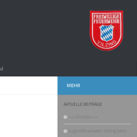
ad
MEHR
AKTUELLE BEITRÄGE
+++Einsatz+++
Jugendfeuerwehr Vilzing beim