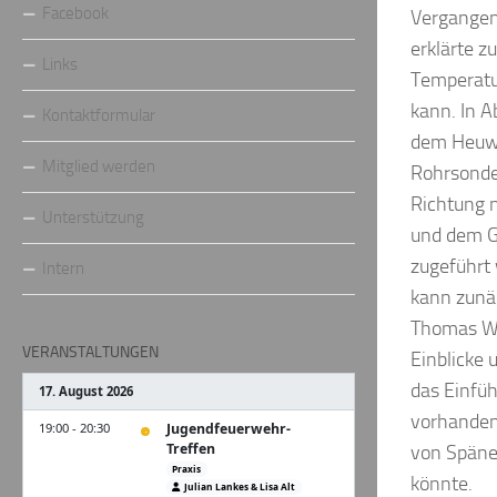
Facebook
Vergangen
erklärte z
Links
Temperatu
kann. In A
Kontaktformular
dem Heuwe
Mitglied werden
Rohrsonde
Richtung 
Unterstützung
und dem G
zugeführt
Intern
kann zunä
Thomas Wit
VERANSTALTUNGEN
Einblicke
das Einfü
vorhanden 
von Späneb
könnte.