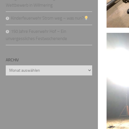
Wettbewerb in Willmering
Kinderfeuerwehr Strom weg – was nun?
150 Jahre Feuerwehr Hof – Ein
unvergessliches Festwochenende
ARCHIV
Archiv