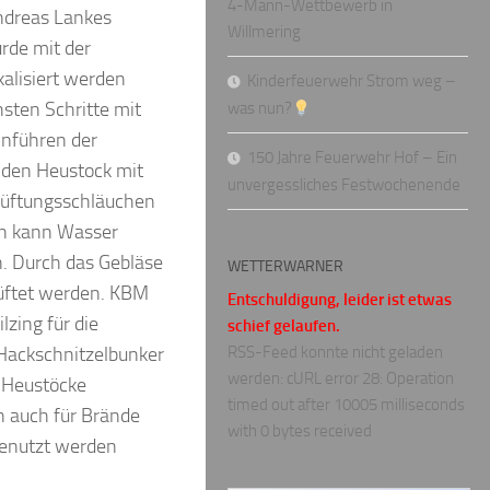
4-Mann-Wettbewerb in
ndreas Lankes
Willmering
rde mit der
alisiert werden
Kinderfeuerwehr Strom weg –
sten Schritte mit
was nun?
inführen der
150 Jahre Feuerwehr Hof – Ein
 den Heustock mit
unvergessliches Festwochenende
lüftungsschläuchen
en kann Wasser
. Durch das Gebläse
WETTERWARNER
lüftet werden. KBM
Entschuldigung, leider ist etwas
zing für die
schief gelaufen.
Hackschnitzelbunker
RSS-Feed konnte nicht geladen
werden: cURL error 28: Operation
 Heustöcke
timed out after 10005 milliseconds
n auch für Brände
with 0 bytes received
genutzt werden