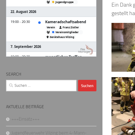
Ein Dank g
gestellt ha
SEARCH
Suchen
nach:
AKTUELLE BEITRÄGE
+++Einsatz+++
Jugendfeuerwehr Vilzing beim 4-Mann-