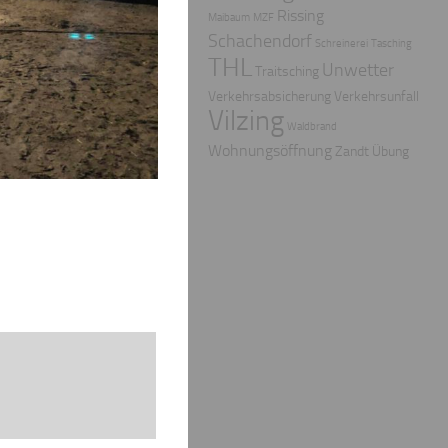
Rissing
Maibaum
MZF
Schachendorf
Schreinerei
Tasching
THL
Unwetter
Traitsching
Verkehrsabsicherung
Verkehrsunfall
Vilzing
Waldbrand
Wohnungsöffnung
Zandt
Übung