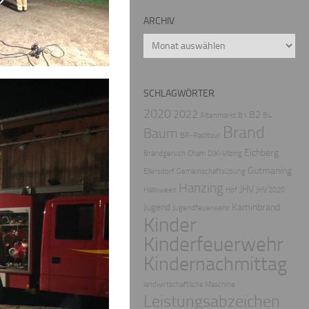
ARCHIV
Archiv
SCHLAGWÖRTER
2020
2022
B2
Altenmarkt
B1
B4
Brand
Baum
BR-Radltour
Eichberg
Brandgeruch
Cham
DJK-Vilzing
Gutmaning
Ellersdorf
Gemeinschaftsübung
Hanzing
JHV
Halloween
Hof
JHV 2020
Jugend
Kaminbrand
Jugendfeuerwehr
Kinder
Kinderfeuerwehr
Kindernachmittag
landwirtschaftliche Maschine
Leistungsabzeichen