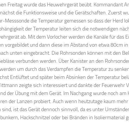
en Freitag wurde das Heuwehrgerät beübt. Kommandant A
unächst die Funktionsweise und die Gerätschaften. Zuerst wu
r-Messsonde die Temperatur gemessen so dass der Herd lok
bhängigkeit der Temperatur leiten sich die notwendigen näch
hrgerät ab. Mit dem Vorlocher werden die Kanäle für das E
n vorgebildet und dann diese im Abstand von etwa 80cm in
nach unten eingebracht. Die Rohrsonden können mit den Be
ebläse verbunden werden. Über Kanister an den Rohrsond
 werden um durch das Verdampfen die Temperatur zu senken
chst Entlüftet und später beim Absinken der Temperatur be
tmann zeigte sich interessiert und dankte der Feuerwehr Vil
 und der Übung mit dem Gerät. Im Nachgang wurde noch am 
hren der Lanzen probiert. Auch wenn heutzutage kaum mehr
sind, ist das Gerät dennoch sinnvoll, da es unter Umstände
unkern, Hackschnitzel oder bei Bränden in Isoliermaterial 