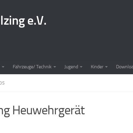
lzing e.V.
Fahrzeuge/ Technik
Jugend
Kinder
Downlo
OS
ng Heuwehrgerät