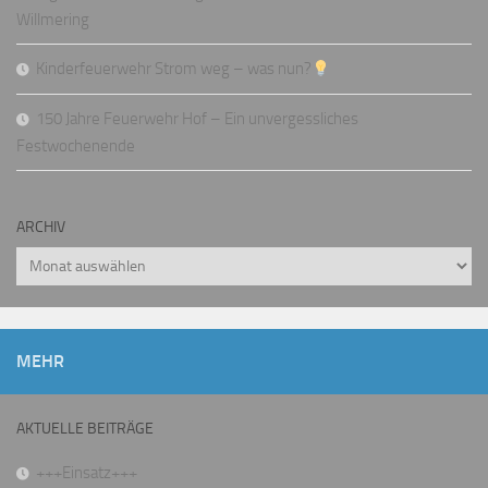
Willmering
Kinderfeuerwehr Strom weg – was nun?
150 Jahre Feuerwehr Hof – Ein unvergessliches
Festwochenende
ARCHIV
Archiv
MEHR
AKTUELLE BEITRÄGE
+++Einsatz+++