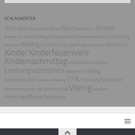
SCHLAGWÖRTER
Brand
Baum
2020
2022
B2
Altenmarkt
B1
B4
BR-Radltour
Eichberg
Gutmaning
Brandgeruch
Cham
DJK-Vilzing
Ellersdorf
Gemeinschaftsübung
Hanzing
JHV
Jugend
Kaminbrand
Halloween
Hof
JHV 2020
Jugendfeuerwehr
Kinder
Kinderfeuerwehr
Kindernachmittag
landwirtschaftliche Maschine
Leistungsabzeichen
Rissing
Maibaum
MZF
THL
Schachendorf
Unwetter
Traitsching
Schreinerei
Tasching
Vilzing
Verkehrsabsicherung
Verkehrsunfall
Waldbrand
Wohnungsöffnung
Zandt
Übung