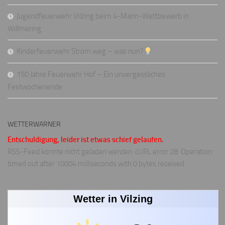
Jugendfeuerwehr Vilzing beim 4-Mann-Wettbewerb in
Willmering
Kinderfeuerwehr Strom weg – was nun?
150 Jahre Feuerwehr Hof – Ein unvergessliches
Festwochenende
WETTERWARNER
Entschuldigung, leider ist etwas schief gelaufen.
RSS-Feed konnte nicht geladen werden: cURL error 28: Operation
timed out after 10004 milliseconds with 0 bytes received
Wetter in Vilzing