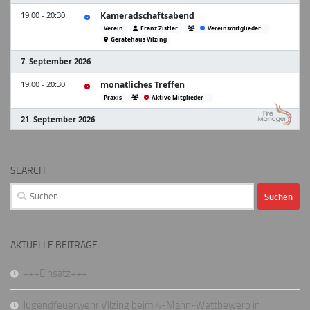
SEARCH
Suchen
nach:
AKTUELLE BEITRÄGE
+++Einsatz+++
Jugendfeuerwehr Vilzing beim 4-Mann-Wettbewerb in