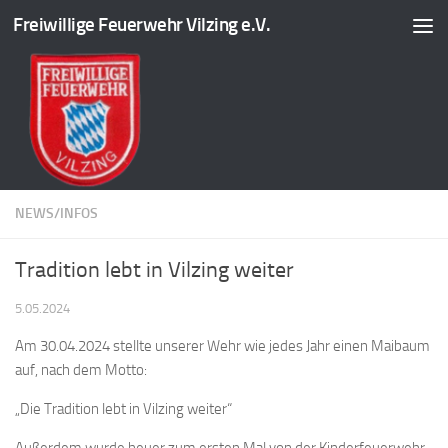
Freiwillige Feuerwehr Vilzing e.V.
Zum Inhalt springen
NEWS/INFOS
Tradition lebt in Vilzing weiter
5.05.2024
Am 30.04.2024 stellte unserer Wehr wie jedes Jahr einen Maibaum
auf, nach dem Motto:
„Die Tradition lebt in Vilzing weiter“