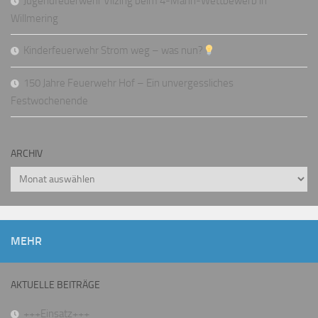
Jugendfeuerwehr Vilzing beim 4-Mann-Wettbewerb in
Willmering
Kinderfeuerwehr Strom weg – was nun?
150 Jahre Feuerwehr Hof – Ein unvergessliches
Festwochenende
ARCHIV
Archiv
MEHR
AKTUELLE BEITRÄGE
+++Einsatz+++