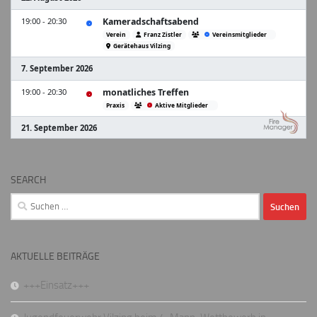
SEARCH
Suchen
nach:
AKTUELLE BEITRÄGE
+++Einsatz+++