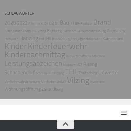
SCHLAGWÖRTER
Brand
Baum
2020
2022
B2
Altenmarkt
B1
B4
BR-Radltour
Eichberg
Gutmaning
Brandgeruch
Cham
DJK-Vilzing
Ellersdorf
Gemeinschaftsübung
Hanzing
JHV
Jugend
Kaminbrand
Halloween
Hof
JHV 2020
Jugendfeuerwehr
Kinder
Kinderfeuerwehr
Kindernachmittag
landwirtschaftliche Maschine
Leistungsabzeichen
Rissing
Maibaum
MZF
THL
Schachendorf
Unwetter
Traitsching
Schreinerei
Tasching
Vilzing
Verkehrsabsicherung
Verkehrsunfall
Waldbrand
Wohnungsöffnung
Zandt
Übung