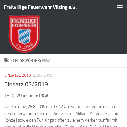
Freiwillige Feuerwehr Vilzing e.V.
Zum Inhalt springen
SCHLAGWÖRTER:
PKW
EINSÄTZE 2019
25.08.2019
Einsatz 07/2019
T
HL 2, VU mehrere PKW
Am Sonntag, 25.8.2019 um 15.12 Uhr werden wir gemeinsam mit
den Feuerwehren Harrling, Wolfersdorf, Miltach, Altransberg und
Konzell sowie den Führungskräften zu einem Verkehrsunfall mit