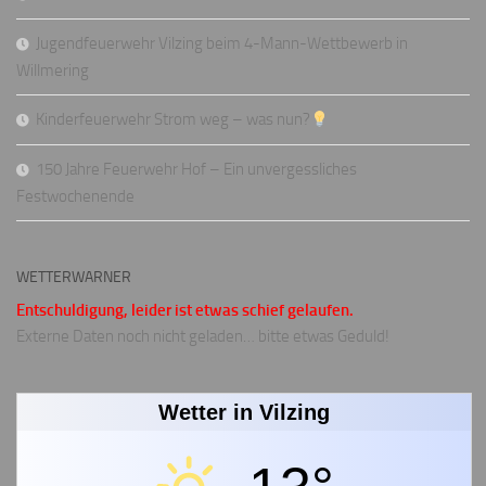
Jugendfeuerwehr Vilzing beim 4-Mann-Wettbewerb in
Willmering
Kinderfeuerwehr Strom weg – was nun?
150 Jahre Feuerwehr Hof – Ein unvergessliches
Festwochenende
WETTERWARNER
Entschuldigung, leider ist etwas schief gelaufen.
Externe Daten noch nicht geladen… bitte etwas Geduld!
Wetter in Vilzing