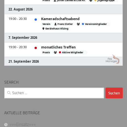
SEARCH
Suchen
nach:
AKTUELLE BEITRÄGE
+++Einsatz+++