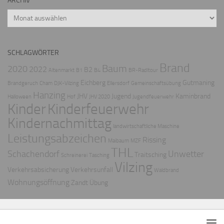
ARCHIV
Archiv
SCHLAGWÖRTER
Brand
Baum
2020
2022
B2
Altenmarkt
B1
B4
BR-Radltour
Eichberg
Gutmaning
Brandgeruch
Cham
DJK-Vilzing
Ellersdorf
Gemeinschaftsübung
Hanzing
JHV
Jugend
Kaminbrand
Halloween
Hof
JHV 2020
Jugendfeuerwehr
Kinder
Kinderfeuerwehr
Kindernachmittag
landwirtschaftliche Maschine
Leistungsabzeichen
Rissing
Maibaum
MZF
THL
Schachendorf
Unwetter
Traitsching
Schreinerei
Tasching
Vilzing
Verkehrsabsicherung
Verkehrsunfall
Waldbrand
Wohnungsöffnung
Zandt
Übung