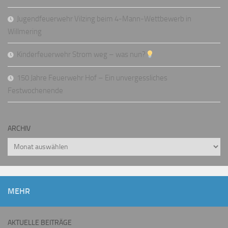
Jugendfeuerwehr Vilzing beim 4-Mann-Wettbewerb in
Willmering
Kinderfeuerwehr Strom weg – was nun?
150 Jahre Feuerwehr Hof – Ein unvergessliches
Festwochenende
ARCHIV
Archiv
MEHR
AKTUELLE BEITRÄGE