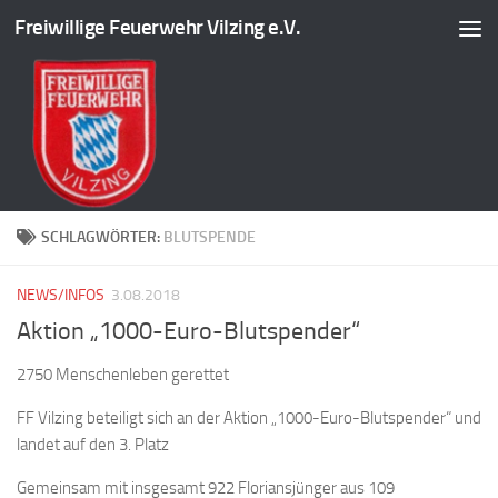
Freiwillige Feuerwehr Vilzing e.V.
Zum Inhalt springen
SCHLAGWÖRTER:
BLUTSPENDE
NEWS/INFOS
3.08.2018
Aktion „1000-Euro-Blutspender“
2750 Menschenleben gerettet
FF Vilzing beteiligt sich an der Aktion „1000-Euro-Blutspender“ und
landet auf den 3. Platz
Gemeinsam mit insgesamt 922 Floriansjünger aus 109