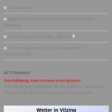
+++Einsatz+++
Jugendfeuerwehr Vilzing beim 4-Mann-Wettbewerb in
Willmering
Kinderfeuerwehr Strom weg – was nun?
150 Jahre Feuerwehr Hof – Ein unvergessliches
Festwochenende
WETTERWARNER
Entschuldigung, leider ist etwas schief gelaufen.
RSS-Feed konnte nicht geladen werden: cURL error 28: Operation
timed out after 10005 milliseconds with 0 bytes received
Wetter in Vilzing