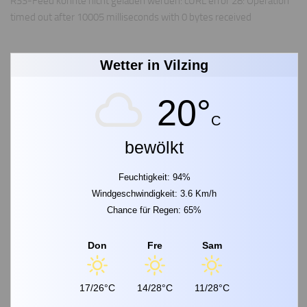
RSS-Feed konnte nicht geladen werden: cURL error 28: Operation
timed out after 10005 milliseconds with 0 bytes received
Wetter in Vilzing
20°
C
bewölkt
Feuchtigkeit: 94%
Windgeschwindigkeit: 3.6 Km/h
Chance für Regen: 65%
Don
Fre
Sam
17/26°C
14/28°C
11/28°C