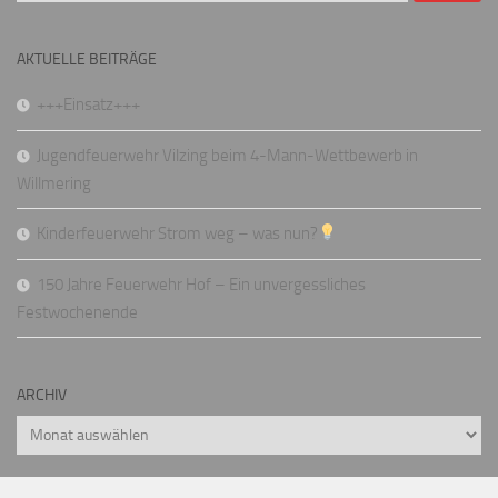
AKTUELLE BEITRÄGE
+++Einsatz+++
Jugendfeuerwehr Vilzing beim 4-Mann-Wettbewerb in
Willmering
Kinderfeuerwehr Strom weg – was nun?
150 Jahre Feuerwehr Hof – Ein unvergessliches
Festwochenende
ARCHIV
Archiv