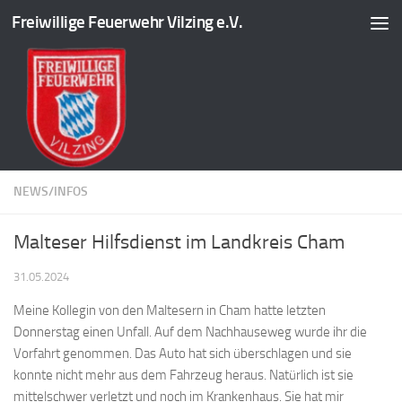
Freiwillige Feuerwehr Vilzing e.V.
Zum Inhalt springen
NEWS/INFOS
Malteser Hilfsdienst im Landkreis Cham
31.05.2024
Meine Kollegin von den Maltesern in Cham hatte letzten
Donnerstag einen Unfall. Auf dem Nachhauseweg wurde ihr die
Vorfahrt genommen. Das Auto hat sich überschlagen und sie
konnte nicht mehr aus dem Fahrzeug heraus. Natürlich ist sie
mittelschwer verletzt und noch im Krankenhaus. Sie hat mir