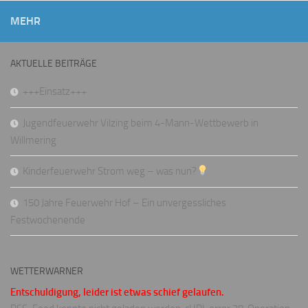
MEHR
AKTUELLE BEITRÄGE
+++Einsatz+++
Jugendfeuerwehr Vilzing beim 4-Mann-Wettbewerb in
Willmering
Kinderfeuerwehr Strom weg – was nun?
150 Jahre Feuerwehr Hof – Ein unvergessliches
Festwochenende
WETTERWARNER
Entschuldigung, leider ist etwas schief gelaufen.