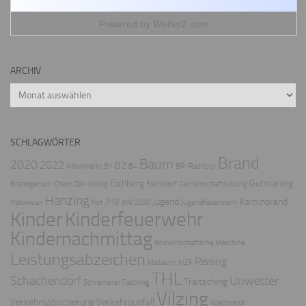
Powered by
Wetter2.com
ARCHIV
Archiv
SCHLAGWÖRTER
Brand
Baum
2020
2022
B2
Altenmarkt
B1
B4
BR-Radltour
Eichberg
Gutmaning
Brandgeruch
Cham
DJK-Vilzing
Ellersdorf
Gemeinschaftsübung
Hanzing
JHV
Jugend
Kaminbrand
Halloween
Hof
JHV 2020
Jugendfeuerwehr
Kinder
Kinderfeuerwehr
Kindernachmittag
landwirtschaftliche Maschine
Leistungsabzeichen
Rissing
Maibaum
MZF
THL
Schachendorf
Unwetter
Traitsching
Schreinerei
Tasching
Vilzing
Verkehrsabsicherung
Verkehrsunfall
Waldbrand