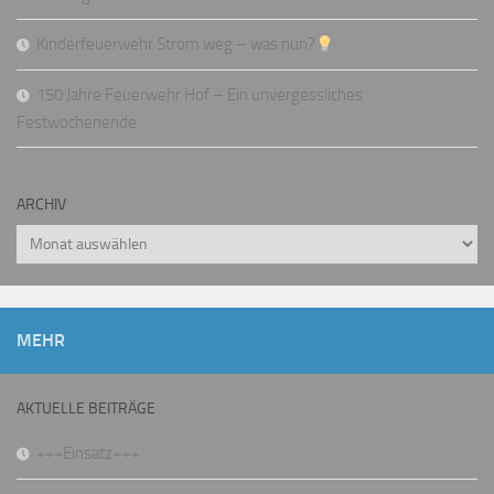
Kinderfeuerwehr Strom weg – was nun?
150 Jahre Feuerwehr Hof – Ein unvergessliches
Festwochenende
ARCHIV
Archiv
MEHR
AKTUELLE BEITRÄGE
+++Einsatz+++