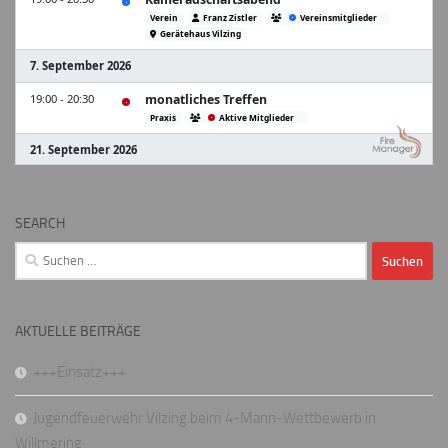
SEARCH
Suchen
nach:
AKTUELLE BEITRÄGE
+++Einsatz+++
Jugendfeuerwehr Vilzing beim 4-Mann-Wettbewerb in
Willmering