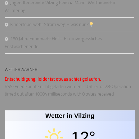
Jugendfeuerwehr Vilzing beim 4-Mann-Wettbewerb in
Willmering
Kinderfeuerwehr Strom weg – was nun?
150 Jahre Feuerwehr Hof – Ein unvergessliches
Festwochenende
WETTERWARNER
Entschuldigung, leider ist etwas schief gelaufen.
RSS-Feed konnte nicht geladen werden: cURL error 28: Operation
timed out after 10004 milliseconds with 0 bytes received
Wetter in Vilzing
12°