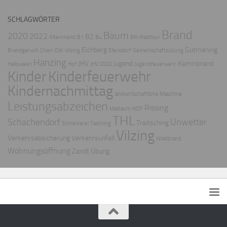
SCHLAGWÖRTER
Brand
Baum
2020
2022
B2
Altenmarkt
B1
B4
BR-Radltour
Eichberg
Gutmaning
Brandgeruch
Cham
DJK-Vilzing
Ellersdorf
Gemeinschaftsübung
Hanzing
JHV
Jugend
Kaminbrand
Halloween
Hof
JHV 2020
Jugendfeuerwehr
Kinder
Kinderfeuerwehr
Kindernachmittag
landwirtschaftliche Maschine
Leistungsabzeichen
Rissing
Maibaum
MZF
THL
Schachendorf
Unwetter
Traitsching
Schreinerei
Tasching
Vilzing
Verkehrsabsicherung
Verkehrsunfall
Waldbrand
Wohnungsöffnung
Zandt
Übung