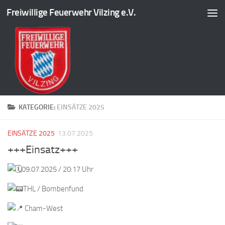
Freiwillige Feuerwehr Vilzing e.V.
Zum Inhalt springen
KATEGORIE:
EINSÄTZE 2025
EINSÄTZE 2025
13.07.2025
+++Einsatz+++
09.07.2025 / 20:17 Uhr
THL / Bombenfund
Cham-West