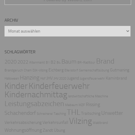
ARCHIV
Archiv
SCHLAGWÖRTER
Brand
Baum
2020
2022
B2
Altenmarkt
B1
B4
BR-Radltour
Eichberg
Gutmaning
Brandgeruch
Cham
DJK-Vilzing
Ellersdorf
Gemeinschaftsübung
Hanzing
JHV
Jugend
Kaminbrand
Halloween
Hof
JHV 2020
Jugendfeuerwehr
Kinder
Kinderfeuerwehr
Kindernachmittag
landwirtschaftliche Maschine
Leistungsabzeichen
Rissing
Maibaum
MZF
THL
Schachendorf
Unwetter
Traitsching
Schreinerei
Tasching
Vilzing
Verkehrsabsicherung
Verkehrsunfall
Waldbrand
Wohnungsöffnung
Zandt
Übung