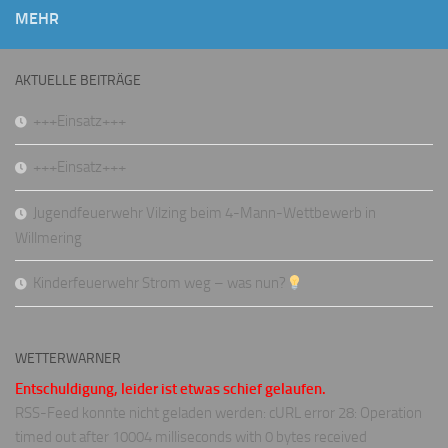
MEHR
AKTUELLE BEITRÄGE
+++Einsatz+++
+++Einsatz+++
Jugendfeuerwehr Vilzing beim 4-Mann-Wettbewerb in
Willmering
Kinderfeuerwehr Strom weg – was nun?
WETTERWARNER
Entschuldigung, leider ist etwas schief gelaufen.
RSS-Feed konnte nicht geladen werden: cURL error 28: Operation
timed out after 10004 milliseconds with 0 bytes received