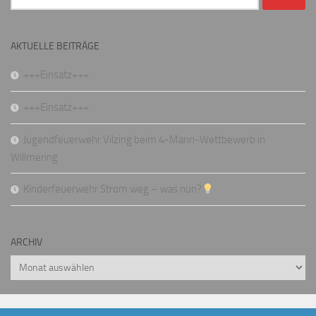
nach:
AKTUELLE BEITRÄGE
+++Einsatz+++
+++Einsatz+++
Jugendfeuerwehr Vilzing beim 4-Mann-Wettbewerb in
Willmering
Kinderfeuerwehr Strom weg – was nun?
ARCHIV
Archiv