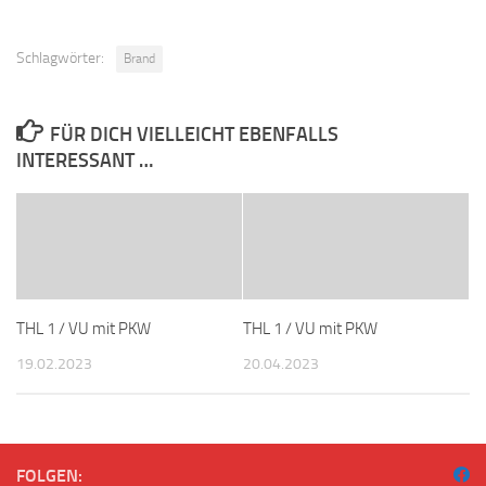
Schlagwörter:
Brand
FÜR DICH VIELLEICHT EBENFALLS
INTERESSANT …
THL 1 / VU mit PKW
THL 1 / VU mit PKW
19.02.2023
20.04.2023
FOLGEN: