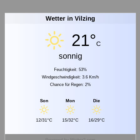
Wetter in Vilzing
21°
C
sonnig
Feuchtigkeit: 53%
Windgeschwindigkeit: 3.6 Km/h
Chance für Regen: 2%
Son
Mon
Die
12/31°C
15/32°C
16/29°C
Powered by
Wetter2.com