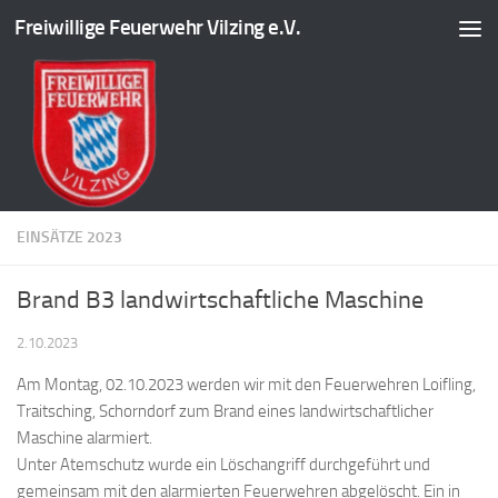
Freiwillige Feuerwehr Vilzing e.V.
Zum Inhalt springen
EINSÄTZE 2023
Brand B3 landwirtschaftliche Maschine
2.10.2023
Am Montag, 02.10.2023 werden wir mit den Feuerwehren Loifling,
Traitsching, Schorndorf zum Brand eines landwirtschaftlicher
Maschine alarmiert.
Unter Atemschutz wurde ein Löschangriff durchgeführt und
gemeinsam mit den alarmierten Feuerwehren abgelöscht. Ein in