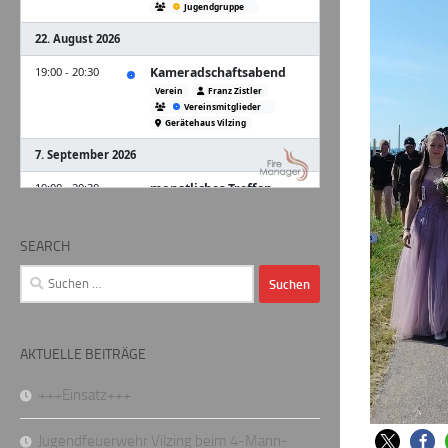
SEARCH
Suchen
nach:
AKTUELLE BEITRÄGE
+++Einsatz+++
Jugendfeuerwehr Vilzing beim 4-Mann-