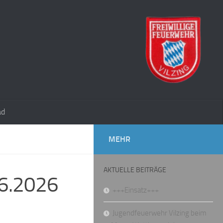
ad
MEHR
AKTUELLE BEITRÄGE
06.2026
+++Einsatz+++
Jugendfeuerwehr Vilzing beim