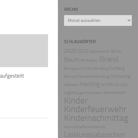
ARCHIV
Archiv
SCHLAGWÖRTER
2020
2022
B2
Altenmarkt
B1
B4
Brand
Baum
BR-Radltour
Eichberg
Brandgeruch
Cham
DJK-Vilzing
ufgestellt
Gutmaning
Ellersdorf
Gemeinschaftsübung
Hanzing
JHV
Halloween
Hof
JHV 2020
Jugend
Kaminbrand
Jugendfeuerwehr
Kinder
Kinderfeuerwehr
Kindernachmittag
landwirtschaftliche Maschine
Leistungsabzeichen