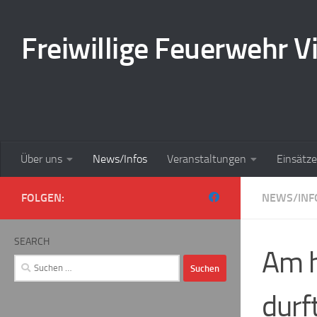
Zum Inhalt springen
Freiwillige Feuerwehr Vi
Über uns
News/Infos
Veranstaltungen
Einsätze
FOLGEN:
NEWS/INF
SEARCH
Am h
Suchen
nach:
durf