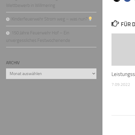
Wettbewerb in Willmering
Kinderfeuerwehr Strom weg – was nun?
FÜR D
150 Jahre Feuerwehr Hof – Ein
unvergessliches Festwochenende
ARCHIV
Archiv
Leistungss
7.09.2022