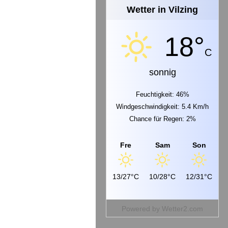
Wetter in Vilzing
18°
C
sonnig
Feuchtigkeit: 46%
Windgeschwindigkeit: 5.4 Km/h
Chance für Regen: 2%
Fre
Sam
Son
13/27°C
10/28°C
12/31°C
Powered by
Wetter2.com