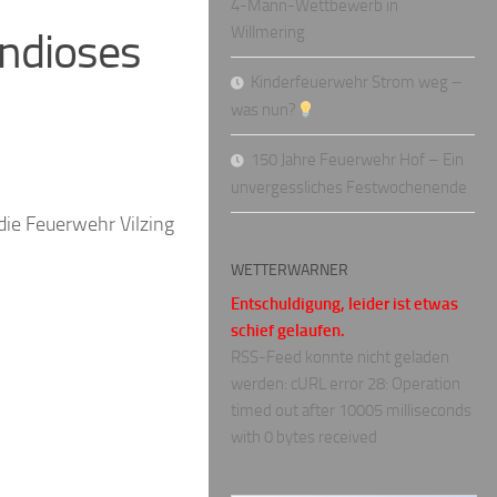
4-Mann-Wettbewerb in
Willmering
andioses
Kinderfeuerwehr Strom weg –
was nun?
150 Jahre Feuerwehr Hof – Ein
unvergessliches Festwochenende
ie Feuerwehr Vilzing
WETTERWARNER
Entschuldigung, leider ist etwas
schief gelaufen.
RSS-Feed konnte nicht geladen
werden: cURL error 28: Operation
timed out after 10005 milliseconds
with 0 bytes received