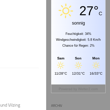
27°
C
sonnig
Feuchtigkeit: 34%
Windgeschwindigkeit: 5.8 Km/h
Chance für Regen: 2%
Sam
Son
Mon
11/28°C
12/31°C
16/33°C
Powered by
Wetter2.com
nd Vilzing
ARCHIV