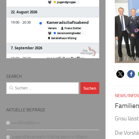
SEARCH
Suchen
nach:
NEWS/INFO
Familie
AKTUELLE BEITRÄGE
Grisu läss
+++Einsatz+++
Die Vorst
Jugendfeuerwehr Vilzing beim 4-Mann-