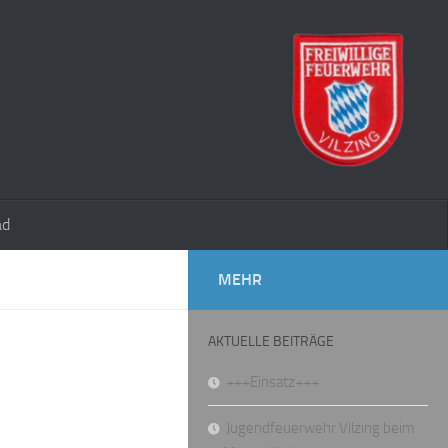
ad
MEHR
AKTUELLE BEITRÄGE
+++Einsatz+++
Jugendfeuerwehr Vilzing beim