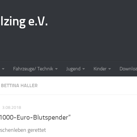
lzing e.V.
Fahrzeuge/ Technik
Jugend
Kinder
Downlo
:
BETTINA HALLER
S
3.08.2018
„1000-Euro-Blutspender“
chenleben gerettet