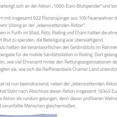
 beteiligt sich an der Aktion „1000-Euro-Blutspender“ und lan
 mit insgesamt 922 Floriansjünger aus 109 Feuerwehren bet
ehr Vilzing an der „lebensrettenden Aktion“.
en in Furth im Wald, Rötz, Roding und Cham hatten die ehr
t Blut zu spenden, die Beteiligung war überwältigend.
azu hatten die Verantwortlichen des Geldinstituts im Rahme
rgabe für die mobile Sanitätsstation in Roding. Dort gelang
n, wie viel Ehrenamt hinter den Rettungsorganisationen de
egten sie, wie sich die Raiffeisenbank Chamer Land unterst
at ist nun beeindruckend, neben der „lebensrettenden Akti
rat Stahl nach Abschluss dieser Aktion insgesamt 16345 Eu
e Aktion als rundum gelungen, denn davon profitieren Wehre
d verunfallte Menschen gleichermaßen.