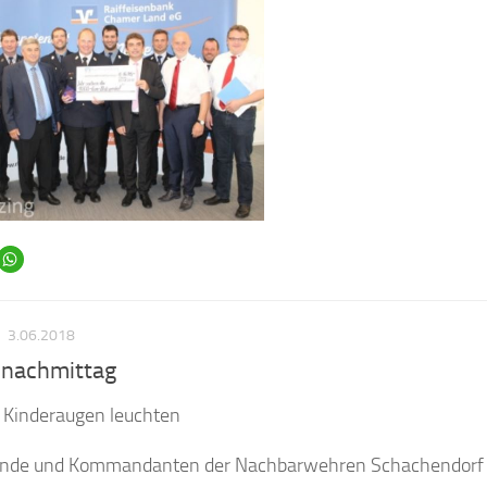
S
3.06.2018
nnachmittag
t Kinderaugen leuchten
ände und Kommandanten der Nachbarwehren Schachendorf u