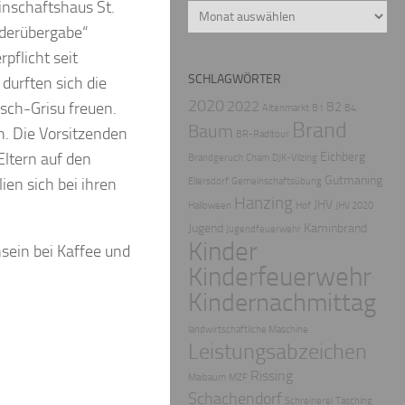
inschaftshaus St.
Archiv
lderübergabe“
pflicht seit
SCHLAGWÖRTER
durften sich die
2020
2022
sch-Grisu freuen.
B2
Altenmarkt
B1
B4
Brand
Baum
. Die Vorsitzenden
BR-Radltour
Eichberg
Eltern auf den
Brandgeruch
Cham
DJK-Vilzing
Gutmaning
en sich bei ihren
Ellersdorf
Gemeinschaftsübung
Hanzing
JHV
Halloween
Hof
JHV 2020
Jugend
Kaminbrand
Jugendfeuerwehr
Kinder
sein bei Kaffee und
Kinderfeuerwehr
Kindernachmittag
landwirtschaftliche Maschine
Leistungsabzeichen
Rissing
Maibaum
MZF
Schachendorf
Schreinerei
Tasching