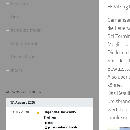
Facebook
FF Vilzing
Links
Gemeinsam
die Feuerw
Kontaktformular
Bei Termin
Mitglied werden
Möglichkei
Die Idee d
Unterstützung
Spendenübe
Bewusstsei
Intern
Also überl
könne.
VERANSTALTUNGEN
Das Result
Kreisbrand
wertete di
kranke un