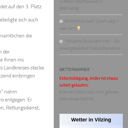
4-Mann-Wettbewerb in
det auf den 3. Platz
Willmering
eiligte sich auch
Kinderfeuerwehr Strom weg –
was nun?
enamtlichen die
150 Jahre Feuerwehr Hof – Ein
unvergessliches Festwochenende
n der
e Ihnen ins
s Landkreises stecke.
WETTERWARNER
ützend einbringen
Entschuldigung, leider ist etwas
schief gelaufen.
on“ nahm
Externe Daten noch nicht geladen…
bitte etwas Geduld!
ro entgegen. Er
n, Rettungsdienst,
Wetter in Vilzing