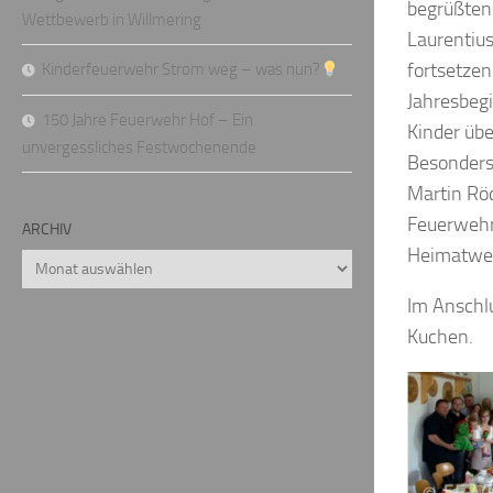
begrüßten 
Wettbewerb in Willmering
Laurentius
fortsetzen
Kinderfeuerwehr Strom weg – was nun?
Jahresbegi
150 Jahre Feuerwehr Hof – Ein
Kinder übe
unvergessliches Festwochenende
Besonders
Martin Röc
Feuerwehrd
ARCHIV
Heimatweh
Archiv
Im Anschl
Kuchen.